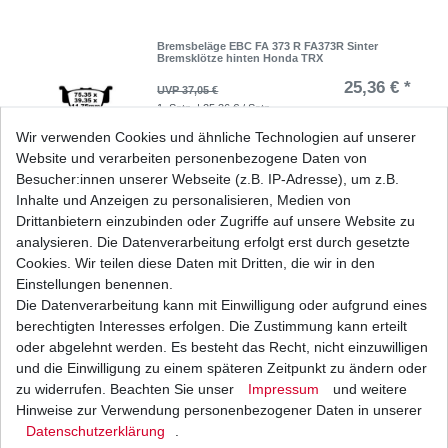
Bremsbeläge EBC FA 373 R FA373R Sinter
Bremsklötze hinten Honda TRX
25,36 € *
UVP 37,05 €
1
Satz
| 25,36 € / Satz
*
inkl. ges. MwSt.
zzgl.
Versandkosten
Wir verwenden Cookies und ähnliche Technologien auf unserer
Website und verarbeiten personenbezogene Daten von
Besucher:innen unserer Webseite (z.B. IP-Adresse), um z.B.
Inhalte und Anzeigen zu personalisieren, Medien von
Drittanbietern einzubinden oder Zugriffe auf unsere Website zu
Bremsbeläge EBC FA 373 TT FA373TT Standard
hinten Honda TRX
analysieren. Die Datenverarbeitung erfolgt erst durch gesetzte
27,69 € *
Cookies. Wir teilen diese Daten mit Dritten, die wir in den
UVP 40,45 €
1
Satz
| 27,69 € / Satz
Einstellungen benennen.
*
inkl. ges. MwSt.
zzgl.
Versandkosten
Die Datenverarbeitung kann mit Einwilligung oder aufgrund eines
berechtigten Interesses erfolgen. Die Zustimmung kann erteilt
oder abgelehnt werden. Es besteht das Recht, nicht einzuwilligen
und die Einwilligung zu einem späteren Zeitpunkt zu ändern oder
zu widerrufen. Beachten Sie unser
Impressum
und weitere
Bremsbeläge EBC FA 410 TT FA410TT Standard
Bremsklötze
Hinweise zur Verwendung personenbezogener Daten in unserer
Daten­schutz­erklärung
.
20,15 € *
UVP 29,43 €