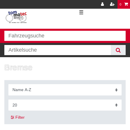
0
☰
Bremse
Filter