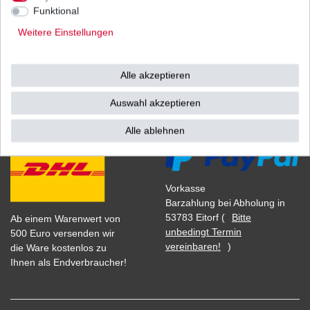
1
Stück
| 4,29 € / Stück
Funktional
*
inkl. ges. MwSt.
zzgl.
Versandkosten
Weitere Einstellungen
Alle akzeptieren
Versand
Bezahlarten
Auswahl akzeptieren
Alle ablehnen
Vorkasse
Barzahlung bei Abholung in
53783 Eitorf (
Bitte
Ab einem Warenwert von
unbedingt Termin
500 Euro versenden wir
vereinbaren!
)
die Ware kostenlos zu
Ihnen als Endverbraucher!