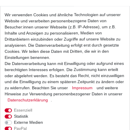
Luftfilter Hiflo Honda TRX 500 TRX 520 TRX 650
Wir verwenden Cookies und ähnliche Technologien auf unserer
TRX 680 2001-2023
Website und verarbeiten personenbezogene Daten von
24,48 € *
UVP 29,99 €
Besucher:innen unserer Webseite (z.B. IP-Adresse), um z.B.
1
Stück
| 24,48 € / Stück
Inhalte und Anzeigen zu personalisieren, Medien von
*
inkl. ges. MwSt.
zzgl.
Versandkosten
Drittanbietern einzubinden oder Zugriffe auf unsere Website zu
analysieren. Die Datenverarbeitung erfolgt erst durch gesetzte
Cookies. Wir teilen diese Daten mit Dritten, die wir in den
Einstellungen benennen.
Die Datenverarbeitung kann mit Einwilligung oder aufgrund eines
Ölfilter Hiflo HF111 HF 111
berechtigten Interesses erfolgen. Die Zustimmung kann erteilt
4,68 € *
oder abgelehnt werden. Es besteht das Recht, nicht einzuwilligen
UVP 5,73 €
und die Einwilligung zu einem späteren Zeitpunkt zu ändern oder
1
Stück
| 4,68 € / Stück
*
inkl. ges. MwSt.
zzgl.
Versandkosten
zu widerrufen. Beachten Sie unser
Impressum
und weitere
Hinweise zur Verwendung personenbezogener Daten in unserer
Daten­schutz­erklärung
.
Essenziell
Ölfilter Meiwa Japan H1005 Honda 2 Zyl. ATV
Statistik
Externe Medien
4,29 € *
UVP 4,88 €
PayPal