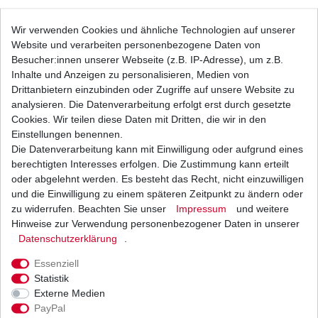
Honda CX 650 T Turbo
RC16
1983- 1985
Honda GL 500 D Silverwing
PC02
1982 - 1983
Wir verwenden Cookies und ähnliche Technologien auf unserer
Website und verarbeiten personenbezogene Daten von
Honda GL 650 D Silverwing
RC10
1983
Besucher:innen unserer Webseite (z.B. IP-Adresse), um z.B.
Honda SXS 700 M4
VE02A
2017 - 2022
Inhalte und Anzeigen zu personalisieren, Medien von
2014 -
Honda SXS 700 M2
VE02D
Drittanbietern einzubinden oder Zugriffe auf unsere Website zu
20212
analysieren. Die Datenverarbeitung erfolgt erst durch gesetzte
Honda TRX 400 FA Fourtrax Rancher AT
TE29U
2004 - 2007
Cookies. Wir teilen diese Daten mit Dritten, die wir in den
Honda TRX 500 FA Fourtrax Foreman
TE26J
2010 - 2014
Einstellungen benennen.
Honda TRX 500 FA Fourtrax Foreman
TE26U
2001 - 2009
Die Datenverarbeitung kann mit Einwilligung oder aufgrund eines
Honda TRX 500 FA Fourtrax Foreman
berechtigten Interesses erfolgen. Die Zustimmung kann erteilt
TE26
2001 - 2003
Rubicon
oder abgelehnt werden. Es besteht das Recht, nicht einzuwilligen
Honda TRX 650 FA Fourtrax Rincon
TE28U
2003 - 2005
und die Einwilligung zu einem späteren Zeitpunkt zu ändern oder
Honda TRX 680 FA Fourtrax Rincon
TE33U
2006 - 2009
zu widerrufen. Beachten Sie unser
Impressum
und weitere
Honda TRX 680 FA Fourtrax Rincon
TE33E
2010 - 2021
Hinweise zur Verwendung personenbezogener Daten in unserer
Honda VT 250 F
MC08
1983 - 1987
Daten­schutz­erklärung
.
Honda VT 250 FL Spada
MC20
1988 - 1990
Essenziell
Honda VTR 250
MC33A
2009 - 2011
Statistik
Externe Medien
PayPal