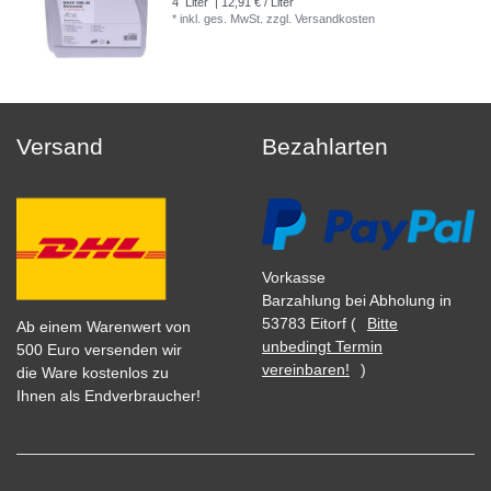
4
Liter
| 12,91 € / Liter
*
inkl. ges. MwSt.
zzgl.
Versandkosten
Versand
Bezahlarten
Vorkasse
Barzahlung bei Abholung in
53783 Eitorf (
Bitte
Ab einem Warenwert von
unbedingt Termin
500 Euro versenden wir
vereinbaren!
)
die Ware kostenlos zu
Ihnen als Endverbraucher!