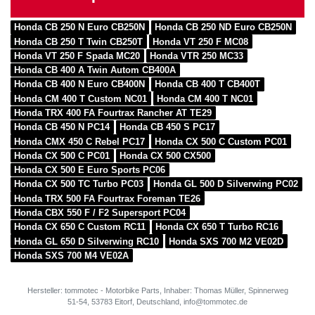
Honda CB 250 N Euro CB250N
Honda CB 250 ND Euro CB250N
Honda CB 250 T Twin CB250T
Honda VT 250 F MC08
Honda VT 250 F Spada MC20
Honda VTR 250 MC33
Honda CB 400 A Twin Autom CB400A
Honda CB 400 N Euro CB400N
Honda CB 400 T CB400T
Honda CM 400 T Custom NC01
Honda CM 400 T NC01
Honda TRX 400 FA Fourtrax Rancher AT TE29
Honda CB 450 N PC14
Honda CB 450 S PC17
Honda CMX 450 C Rebel PC17
Honda CX 500 C Custom PC01
Honda CX 500 C PC01
Honda CX 500 CX500
Honda CX 500 E Euro Sports PC06
Honda CX 500 TC Turbo PC03
Honda GL 500 D Silverwing PC02
Honda TRX 500 FA Fourtrax Foreman TE26
Honda CBX 550 F / F2 Supersport PC04
Honda CX 650 C Custom RC11
Honda CX 650 T Turbo RC16
Honda GL 650 D Silverwing RC10
Honda SXS 700 M2 VE02D
Honda SXS 700 M4 VE02A
Hersteller: tommotec - Motorbike Parts, Inhaber: Thomas Müller, Spinnerweg
51-54, 53783 Eitorf, Deutschland, info@tommotec.de