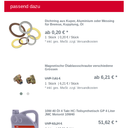
passend dazu
Dichtring aus Kuper, Aluminium oder Messing
für Bremse, Kupplung, Öl
ab 0,20 € *
1
Stück
| 0,20 € / Stück
*
inkl. ges. MwSt.
zzgl.
Versandkosten
Magnetische Ölablassschraube verschiedene
Grössen
ab 6,21 € *
UVP 7,61 €
1
Stück
| 6,21 € / Stück
*
inkl. ges. MwSt.
zzgl.
Versandkosten
10W-40 Öl 4 Takt HC-Teilsynthetisch GP 4 Liter
JMC Motoröl 10W40
51,62 € *
UVP 63,24 €