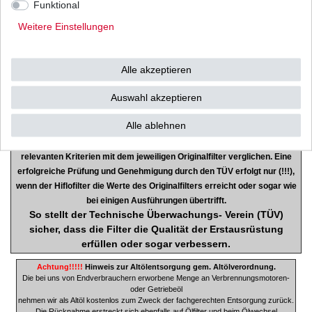
Passend entsprechend den OEM's:
Funktional
#15412-413-000
Weitere Einstellungen
#15412-413-005
#15412-KEA-003
#15412-KK9-911
Alle akzeptieren
#154A1-413-000
#154A1-MA6-000
Auswahl akzeptieren
Alle ablehnen
Hiflofiltro lässt als einziger (!!!) Filterhersteller seine Produkte beim
deutschen TÜV prüfen und zertifizieren! Die Filter werden in allen
relevanten Kriterien mit dem jeweiligen Originalfilter verglichen. Eine
erfolgreiche Prüfung und Genehmigung durch den TÜV erfolgt nur (!!!),
wenn der Hiflofilter die Werte des Originalfilters erreicht oder sogar wie
bei einigen Ausführungen übertrifft.
So stellt der Technische Überwachungs- Verein (TÜV)
sicher, dass die Filter die Qualität der Erstausrüstung
e
rfüllen oder sogar verbessern.
Achtung!!!!!
Hinweis zur Altölentsorgung gem. Altölverordnung.
Die bei uns von Endverbrauchern erworbene Menge an Verbrennungsmotoren-
oder Getriebeöl
nehmen wir als Altöl kostenlos zum Zweck der fachgerechten Entsorgung zurück.
Die Rücknahme erstreckt sich ebenfalls auf Ölfilter und beim Ölwechsel