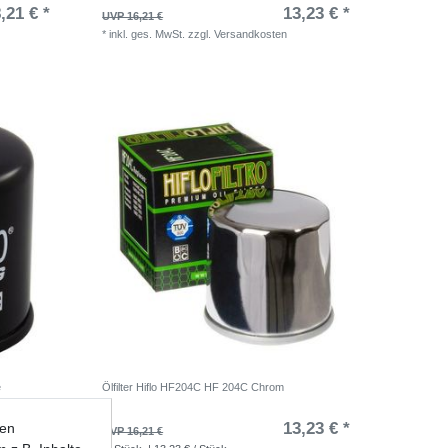
,21 € *
13,23 € *
UVP 16,21 €
*
inkl. ges. MwSt.
zzgl.
Versandkosten
e
Ölfilter Hiflo HF204C HF 204C Chrom
,37 € *
13,23 € *
ten
UVP 16,21 €