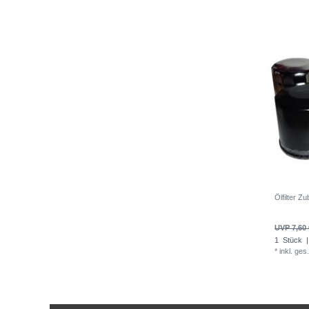
Ölfilter 
UVP 7,60 
1
Stück
|
*
inkl. ges