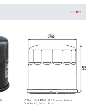
Filter
014
Ölfilter Hiflo HF204 HF 204 verschiedene
Variationen
, Farbe: chrom