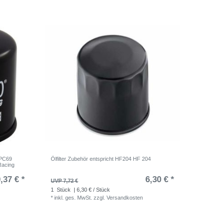
 PC69
Ölfilter Zubehör entspricht HF204 HF 204
Racing
,37 € *
6,30 € *
UVP 7,72 €
1
Stück
| 6,30 € / Stück
*
inkl. ges. MwSt.
zzgl.
Versandkosten