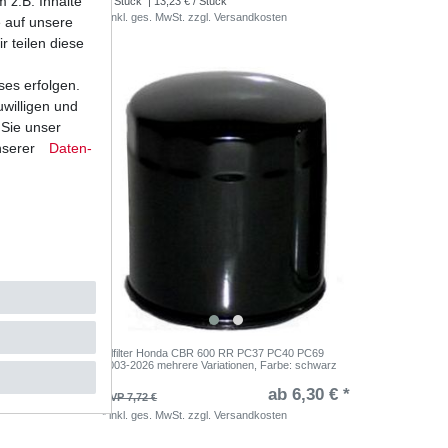
 z.B. Inhalte
1
Stück
| 13,23 € / Stück
*
inkl. ges. MwSt.
zzgl.
Versandkosten
e auf unsere
r teilen diese
ses erfolgen.
uwilligen und
 Sie unser
nserer
Daten­
 CBR600
Ölfilter Honda CBR 600 RR PC37 PC40 PC69
2003-2026 mehrere Variationen
, Farbe: schwarz
,00 € *
ab 6,30 € *
UVP 7,72 €
*
inkl. ges. MwSt.
zzgl.
Versandkosten