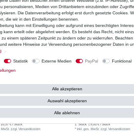
ne Daten von Besucher:innen unserer Webseite (z.B. IP-Adresse), um
. MwSt.
zzgl.
Versandkosten
*
inkl. ges. MwSt.
zzgl.
Versandkosten
u personalisieren, Medien von Drittanbietern einzubinden oder Zugriff
ysieren. Die Datenverarbeitung erfolgt erst durch gesetzte Cookies. Wi
en, die wir in den Einstellungen benennen.
beitung kann mit Einwilligung oder aufgrund eines berechtigten Interes
 kann erteilt oder abgelehnt werden. Es besteht das Recht, nicht einz
ng zu einem späteren Zeitpunkt zu ändern oder zu widerrufen. Beachten
und weitere Hinweise zur Verwendung personenbezogener Daten in u
g
.
Statistik
Externe Medien
PayPal
Funktional
ellungen
Alle akzeptieren
Auswahl akzeptieren
Hiflo HF204RC HF 204RC HF204 RC HF
Ölfilter Honda CBR 600 RR PC37 PC40
acing Honda
FA PC41 2003 - 2016
Alle ablehnen
10,37 € *
5
0 €
UVP 8,00 €
 10,37 € / Stück
1
Stück
| 5,00 € / Stück
. MwSt.
zzgl.
Versandkosten
*
inkl. ges. MwSt.
zzgl.
Versandkosten