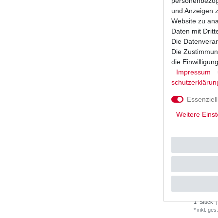
personenbezoge
*
inkl. ges
und Anzeigen z
Website zu anal
Daten mit Dritt
Die Datenverar
Die Zustimmung
die Einwilligu
Impressum
schutz­erklärun
Essenziell
Weitere Einst
Ölfilter 
204 RC R
UVP 12,7
1
Stück
|
*
inkl. ges