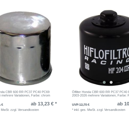
 Honda CBR 600 RR PC37 PC40 PC69
Ölfilter Honda CBR 600 RR PC37 PC40
 mehrere Variationen
, Farbe: chrom
2003-2026 mehrere Variationen
, Farbe: 
ab 13,23 € *
ab 10
1 €
UVP 12,70 €
. MwSt.
zzgl.
Versandkosten
*
inkl. ges. MwSt.
zzgl.
Versandkosten