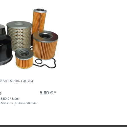
Zubehör TMF204 TMF 204
5,80 € *
€
 5,80 € / Stück
. MwSt.
zzgl.
Versandkosten