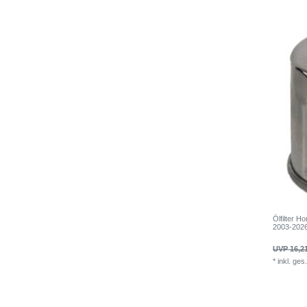
Ölfilter
2003-2026
UVP 16,2
*
inkl. ges