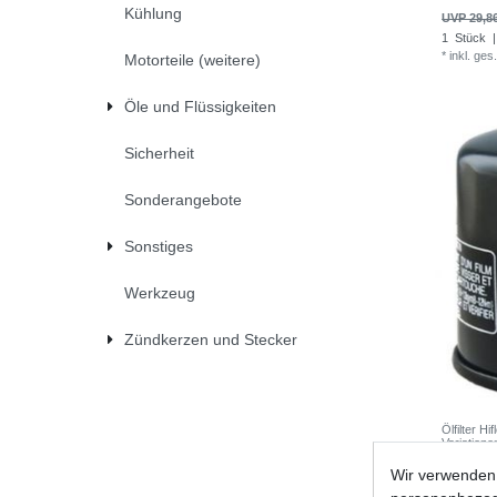
Kühlung
UVP 29,8
1
Stück
|
*
inkl. ges
Motorteile (weitere)
Öle und Flüssigkeiten
Sicherheit
Sonderangebote
Sonstiges
Werkzeug
Zündkerzen und Stecker
Ölfilter H
Variatione
Wir verwenden 
UVP 10,0