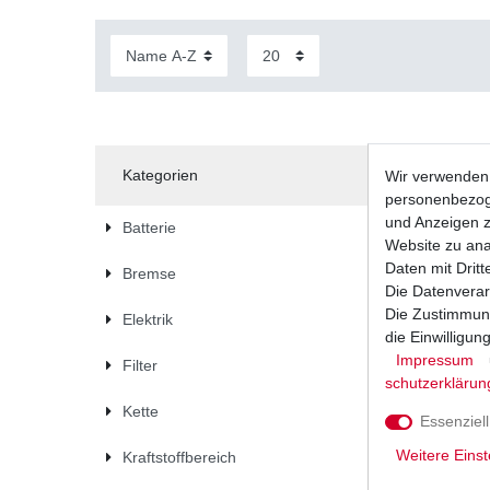
Kategorien
Wir verwenden 
personenbezoge
und Anzeigen z
Batterie
Website zu anal
Daten mit Dritt
Bremse
Die Datenverar
Die Zustimmung
Elektrik
die Einwilligu
Impressum
Filter
schutz­erklärun
Kette
Essenziell
Weitere Einst
Kraftstoffbereich
Bremsbel
Bremsklö