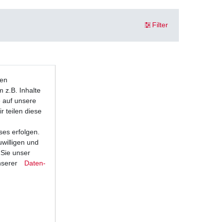
Filter
ten
 z.B. Inhalte
e auf unsere
r teilen diese
ses erfolgen.
uwilligen und
 Sie unser
nserer
Daten­
remse