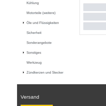
Kühlung
UVP 19,9
1
Satz
| 
*
inkl. ges
Motorteile (weitere)
Öle und Flüssigkeiten
Sicherheit
Sonderangebote
Sonstiges
Werkzeug
Zündkerzen und Stecker
Versand