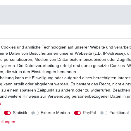
Cookies und ähnliche Technologien auf unserer Website und verarbei
ne Daten von Besucher:innen unserer Webseite (z.B. IP-Adresse), um
u personalisieren, Medien von Drittanbietern einzubinden oder Zugriff
ysieren. Die Datenverarbeitung erfolgt erst durch gesetzte Cookies. Wi
en, die wir in den Einstellungen benennen.
beitung kann mit Einwilligung oder aufgrund eines berechtigten Interes
 kann erteilt oder abgelehnt werden. Es besteht das Recht, nicht einz
ng zu einem späteren Zeitpunkt zu ändern oder zu widerrufen. Beachten
und weitere Hinweise zur Verwendung personenbezogener Daten in u
g
.
Statistik
Externe Medien
PayPal
Funktional
ellungen
äge EBC FA 084 TT FA084TT Standard
Bremslichtschalter vorne und Feststellb
tze
Honda ATV 002