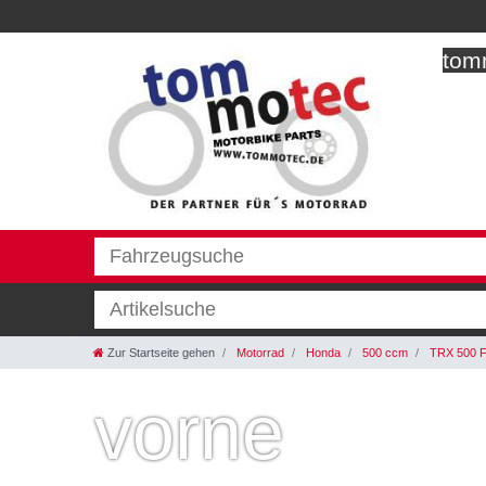
tomm
Zur Startseite gehen
Motorrad
Honda
500 ccm
TRX 500 F
vorne