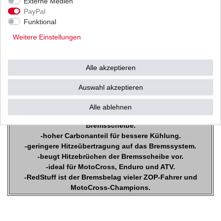
Externe Medien
PayPal
Kaltlaufende auf Kohlenstoff basierende Verbindung.
Funktional
Für Schlamm, Sand und / oder nassen Bedingungen.
Weitere Einstellungen
EBC TT Carbon Graphit
Bremsbeläge
Alle akzeptieren
sind TÜV geprüft mit ABE
Auswahl akzeptieren
Alle ablehnen
-verbessertes Bremsgefühl bei niedrigerer Belastung der
Bremsscheibe.
-hoher Carbonanteil für bessere Kühlung.
-geringere Hitzeübertragung auf das Bremssystem.
-beugt Hitzebrüchen der Bremsscheibe vor.
-ideal für MotoCross, Enduro und ATV.
-RedStuff ist der Bremsbelag vieler ZOP-Fahrer und
MotoCross-Champions.