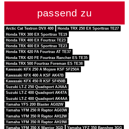
passend zu
Arctic Cat Textron DVX 400
Honda TRX 250 EX Sporttrax TE27
Honda TRX 300 EX Sporttrax TE19
Honda TRX 400 EX Fourtrax TE23
Honda TRX 400 EX Sporttrax TE23
Honda TRX 420 FA Fourtrax AT TE37
Honda TRX 420 FE Fourtrax Rancher ES TE35
Honda TRX 500 Fourtrax Foreman ES TE38
Kawasaki KFX 250 A Mojave KSF SF250A
Kawasaki KFX 400 A KSF AK47B
Kawasaki KFX 450 R KSF SF450B
Suzuki LT-Z 250 Quadsport AJ4AA
Suzuki LT-Z 400 Quadsport AK47A
Suzuki LT-Z 400 Quadsport AK4AA
Yamaha YFS 200 Blaster AG02W
Yamaha YFM 250 R Raptor AG03W
Yamaha YFM 350 R Raptor AH12W
Yamaha YFM 350 R Raptor AH19W
Yamaha YFM 350 X Warrior 3GD
Yamaha YFZ 350 Banshee 3GG