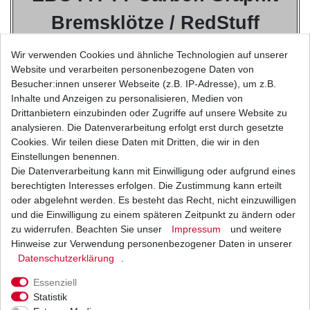
Bremsklötze / RedStuff
Wir verwenden Cookies und ähnliche Technologien auf unserer
TT Bremsbeläge von EBC in der neuen Carbon-Graphit
Website und verarbeiten personenbezogene Daten von
Mischung wurden
Besucher:innen unserer Webseite (z.B. IP-Adresse), um z.B.
speziell für den Einsatz in Enduros, Cross und ATVs
Inhalte und Anzeigen zu personalisieren, Medien von
entwickelt.
Drittanbietern einzubinden oder Zugriffe auf unsere Website zu
Sie entwickeln beim Bremsen sehr geringe Temperaturen
analysieren. Die Datenverarbeitung erfolgt erst durch gesetzte
trotz eines hohen
Cookies. Wir teilen diese Daten mit Dritten, die wir in den
Reibewertes. Kraftvolle Bremsleistung und geringer
Einstellungen benennen.
Verschleiss ähnlich
Die Datenverarbeitung kann mit Einwilligung oder aufgrund eines
dem der Sinterklötze zeichnen die TT Bremsklötze unter
berechtigten Interesses erfolgen. Die Zustimmung kann erteilt
fast
oder abgelehnt werden. Es besteht das Recht, nicht einzuwilligen
allen Einsatzbedingungen aus.
und die Einwilligung zu einem späteren Zeitpunkt zu ändern oder
zu widerrufen. Beachten Sie unser
Impressum
und weitere
"TT"-Serie für MotoCross,
Hinweise zur Verwendung personenbezogener Daten in unserer
Daten­schutz­erklärung
.
Enduro
Essenziell
und ATV / Quad Maschinen
Statistik