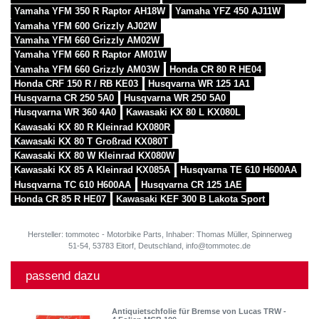
Yamaha YFM 350 R Raptor AH18W
Yamaha YFZ 450 AJ11W
Yamaha YFM 600 Grizzly AJ02W
Yamaha YFM 660 Grizzly AM02W
Yamaha YFM 660 R Raptor AM01W
Yamaha YFM 660 Grizzly AM03W
Honda CR 80 R HE04
Honda CRF 150 R / RB KE03
Husqvarna WR 125 1A1
Husqvarna CR 250 5A0
Husqvarna WR 250 5A0
Husqvarna WR 360 4A0
Kawasaki KX 80 L KX080L
Kawasaki KX 80 R Kleinrad KX080R
Kawasaki KX 80 T Großrad KX080T
Kawasaki KX 80 W Kleinrad KX080W
Kawasaki KX 85 A Kleinrad KX085A
Husqvarna TE 610 H600AA
Husqvarna TC 610 H600AA
Husqvarna CR 125 1AE
Honda CR 85 R HE07
Kawasaki KEF 300 B Lakota Sport
Hersteller: tommotec - Motorbike Parts, Inhaber: Thomas Müller, Spinnerweg
51-54, 53783 Eitorf, Deutschland, info@tommotec.de
passend dazu
Antiquietschfolie für Bremse von Lucas TRW -