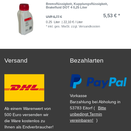
Bremsflüssigkeit, Kupplungsflüssigkeit,
Brakefluid DOT 4 0,25 Liter
5,53 € *
UVP 6,77 €
0.25
Liter
| 22,10 € / Liter
*
inkl. ges. MwSt.
zzgl.
Versandkosten
Versand
Bezahlarten
Vorkasse
Barzahlung bei Abholung in
53783 Eitorf (
Bitte
Ab einem Warenwert von
unbedingt Termin
500 Euro versenden wir
vereinbaren!
)
die Ware kostenlos zu
Ihnen als Endverbraucher!