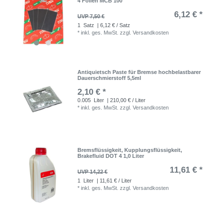
4 Folien MCB 100
6,12 € *
UVP 7,50 €
1
Satz
| 6,12 € / Satz
*
inkl. ges. MwSt.
zzgl.
Versandkosten
Antiquietsch Paste für Bremse hochbelastbarer
Dauerschmierstoff 5,5ml
2,10 € *
0.005
Liter
| 210,00 € / Liter
*
inkl. ges. MwSt.
zzgl.
Versandkosten
Bremsflüssigkeit, Kupplungsflüssigkeit,
Brakefluid DOT 4 1,0 Liter
11,61 € *
UVP 14,22 €
1
Liter
| 11,61 € / Liter
*
inkl. ges. MwSt.
zzgl.
Versandkosten