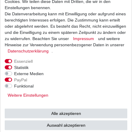
Cookies. Wir teilen diese Daten mit Dritten, die wir in den
Einstellungen benennen.
Die Datenverarbeitung kann mit Einwilligung oder aufgrund eines
Bremsbeläge EBC FA 084 TT FA084TT Standard
Bremsklötze
berechtigten Interesses erfolgen. Die Zustimmung kann erteilt
13,90 € *
oder abgelehnt werden. Es besteht das Recht, nicht einzuwilligen
UVP 19,93 €
und die Einwilligung zu einem späteren Zeitpunkt zu ändern oder
1
Satz
| 13,90 € / Satz
*
inkl. ges. MwSt.
zzgl.
Versandkosten
zu widerrufen. Beachten Sie unser
Impressum
und weitere
Hinweise zur Verwendung personenbezogener Daten in unserer
Daten­schutz­erklärung
.
Essenziell
Statistik
Externe Medien
Versand
Bezahlarten
PayPal
Funktional
Weitere Einstellungen
Vorkasse
Alle akzeptieren
Barzahlung bei Abholung in
53783 Eitorf (
Bitte
Ab einem Warenwert von
Auswahl akzeptieren
unbedingt Termin
500 Euro versenden wir