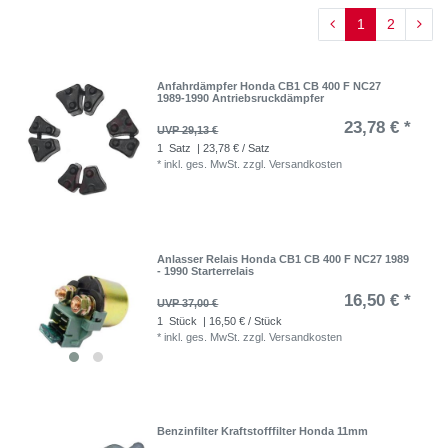
1
2
Anfahrdämpfer Honda CB1 CB 400 F NC27
1989-1990 Antriebsruckdämpfer
23,78 € *
UVP 29,13 €
1
Satz
| 23,78 € / Satz
*
inkl. ges. MwSt.
zzgl.
Versandkosten
Anlasser Relais Honda CB1 CB 400 F NC27 1989
- 1990 Starterrelais
16,50 € *
UVP 37,00 €
1
Stück
| 16,50 € / Stück
*
inkl. ges. MwSt.
zzgl.
Versandkosten
Benzinfilter Kraftstofffilter Honda 11mm