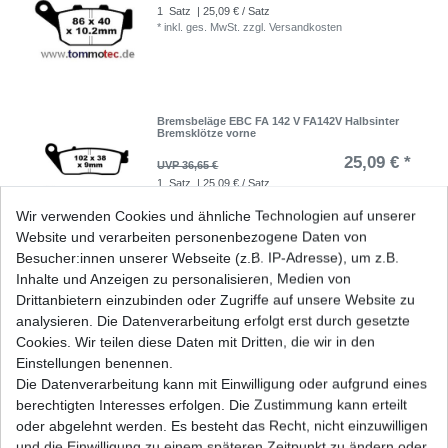
1
Satz
| 25,09 € / Satz
*
inkl. ges. MwSt.
zzgl.
Versandkosten
Bremsbeläge EBC FA 142 V FA142V Halbsinter
Bremsklötze vorne
25,09 € *
UVP 36,65 €
1
Satz
| 25,09 € / Satz
*
inkl. ges. MwSt.
zzgl.
Versandkosten
Wir verwenden Cookies und ähnliche Technologien auf unserer
Website und verarbeiten personenbezogene Daten von
Besucher:innen unserer Webseite (z.B. IP-Adresse), um z.B.
Inhalte und Anzeigen zu personalisieren, Medien von
Bremsklötze Ferodo FDB 531 P FDB531 P
Drittanbietern einzubinden oder Zugriffe auf unsere Website zu
Platinum Bremsbeläge
analysieren. Die Datenverarbeitung erfolgt erst durch gesetzte
18,50 € *
UVP 26,95 €
Cookies. Wir teilen diese Daten mit Dritten, die wir in den
1
Satz
| 18,50 € / Satz
Einstellungen benennen.
*
inkl. ges. MwSt.
zzgl.
Versandkosten
Die Datenverarbeitung kann mit Einwilligung oder aufgrund eines
berechtigten Interesses erfolgen. Die Zustimmung kann erteilt
oder abgelehnt werden. Es besteht das Recht, nicht einzuwilligen
und die Einwilligung zu einem späteren Zeitpunkt zu ändern oder