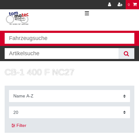
0
☰
CB-1 400 F NC27
Filter