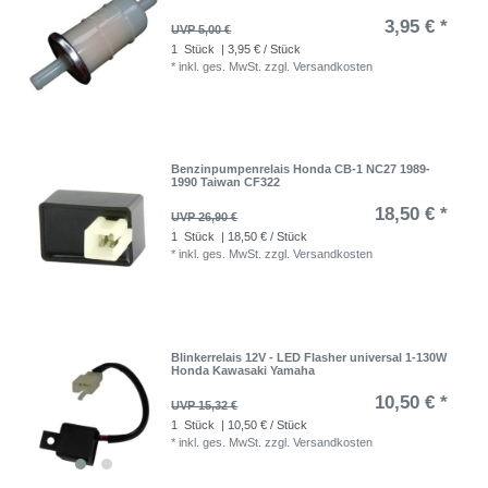
3,95 € *
UVP 5,00 €
1
Stück
| 3,95 € / Stück
*
inkl. ges. MwSt.
zzgl.
Versandkosten
Benzinpumpenrelais Honda CB-1 NC27 1989-
1990 Taiwan CF322
18,50 € *
UVP 26,90 €
1
Stück
| 18,50 € / Stück
*
inkl. ges. MwSt.
zzgl.
Versandkosten
Blinkerrelais 12V - LED Flasher universal 1-130W
Honda Kawasaki Yamaha
10,50 € *
UVP 15,32 €
1
Stück
| 10,50 € / Stück
*
inkl. ges. MwSt.
zzgl.
Versandkosten