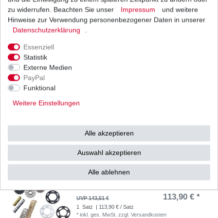
zu widerrufen. Beachten Sie unser
Impressum
und weitere
Dichtung Lichtmaschine Honda CB-1 F NC27
1989-1990
Hinweise zur Verwendung personenbezogener Daten in unserer
4,70 € *
Daten­schutz­erklärung
.
1
Stück
| 4,70 € / Stück
*
inkl. ges. MwSt.
zzgl.
Versandkosten
Essenziell
Statistik
Externe Medien
PayPal
Funktional
DID Kettensatz Honda CB1 400 F NC27 1989-
1990 525 Standard B&S
Weitere Einstellungen
93,18 € *
1
Satz
| 93,18 € / Satz
*
inkl. ges. MwSt.
zzgl.
Versandkosten
Alle akzeptieren
Auswahl akzeptieren
Alle ablehnen
DID Kettensatz Honda CB1 400 F NC27 1989-
1990 525 VX verstärkt B&S
113,90 € *
UVP 143,51 €
1
Satz
| 113,90 € / Satz
*
inkl. ges. MwSt.
zzgl.
Versandkosten