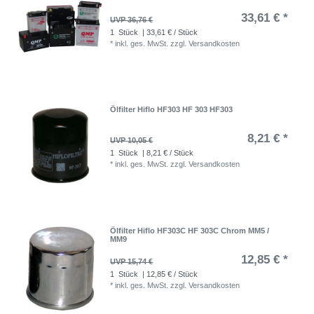
33,61 € *
UVP 36,76 €
1
Stück
| 33,61 € / Stück
*
inkl. ges. MwSt.
zzgl.
Versandkosten
Ölfilter Hiflo HF303 HF 303 HF303
8,21 € *
UVP 10,05 €
1
Stück
| 8,21 € / Stück
*
inkl. ges. MwSt.
zzgl.
Versandkosten
Ölfilter Hiflo HF303C HF 303C Chrom MM5 /
MM9
12,85 € *
UVP 15,74 €
1
Stück
| 12,85 € / Stück
*
inkl. ges. MwSt.
zzgl.
Versandkosten