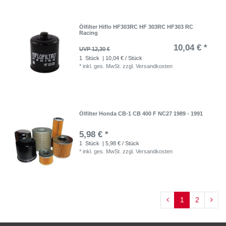
Ölfilter Hiflo HF303RC HF 303RC HF303 RC
Racing
10,04 € *
UVP 12,30 €
1
Stück
| 10,04 € / Stück
*
inkl. ges. MwSt.
zzgl.
Versandkosten
Ölfilter Honda CB-1 CB 400 F NC27 1989 - 1991
5,98 € *
1
Stück
| 5,98 € / Stück
*
inkl. ges. MwSt.
zzgl.
Versandkosten
1
2