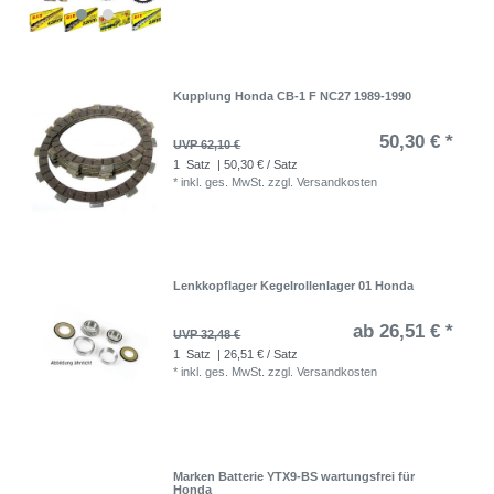
Kupplung Honda CB-1 F NC27 1989-1990
50,30 € *
UVP 62,10 €
1
Satz
| 50,30 € / Satz
*
inkl. ges. MwSt.
zzgl.
Versandkosten
Lenkkopflager Kegelrollenlager 01 Honda
ab 26,51 € *
UVP 32,48 €
1
Satz
| 26,51 € / Satz
*
inkl. ges. MwSt.
zzgl.
Versandkosten
Marken Batterie YTX9-BS wartungsfrei für
Honda