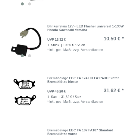
Blinkerrelais 12V - LED Flasher universal 1-130W
Honda Kawasaki Yamaha
10,50 € *
UVP 15,32 €
1
Stück
| 10,50 € / Stück
*
inkl. ges. MwSt.
zzgl.
Versandkosten
Bremsbeläge EBC FA 174 HH FA174HH Sinter
Bremsklötze hinten
31,62 € *
UVP 46,20 €
1
Satz
| 31,62 € / Satz
*
inkl. ges. MwSt.
zzgl.
Versandkosten
Bremsbeläge EBC FA 187 FA187 Standard
Bremsklötze vorne