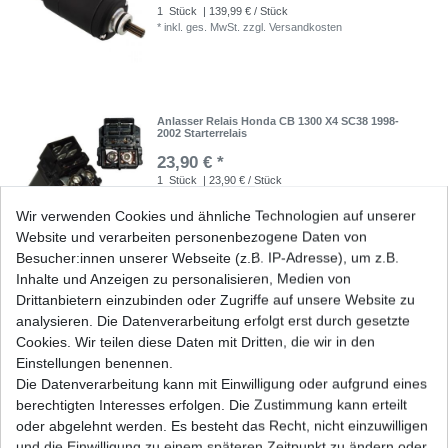
1
Stück
| 139,99 € / Stück
*
inkl. ges. MwSt.
zzgl.
Versandkosten
Anlasser Relais Honda CB 1300 X4 SC38 1998-
2002 Starterrelais
23,90 € *
1
Stück
| 23,90 € / Stück
*
inkl. ges. MwSt.
zzgl.
Versandkosten
Wir verwenden Cookies und ähnliche Technologien auf unserer
Website und verarbeiten personenbezogene Daten von
Besucher:innen unserer Webseite (z.B. IP-Adresse), um z.B.
Inhalte und Anzeigen zu personalisieren, Medien von
Batterie Yuasa YTZ14S YTZ 14 S High Quality
Drittanbietern einzubinden oder Zugriffe auf unsere Website zu
analysieren. Die Datenverarbeitung erfolgt erst durch gesetzte
130,67 € *
UVP 136,50 €
Cookies. Wir teilen diese Daten mit Dritten, die wir in den
1
Stück
| 130,67 € / Stück
Einstellungen benennen.
*
inkl. ges. MwSt.
zzgl.
Versandkosten
Die Datenverarbeitung kann mit Einwilligung oder aufgrund eines
berechtigten Interesses erfolgen. Die Zustimmung kann erteilt
oder abgelehnt werden. Es besteht das Recht, nicht einzuwilligen
und die Einwilligung zu einem späteren Zeitpunkt zu ändern oder