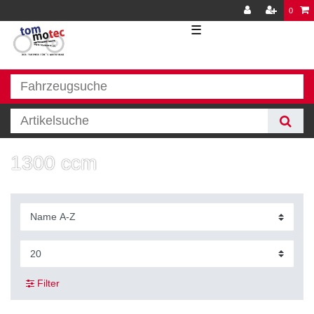
0
☰
1300 ccm
Filter