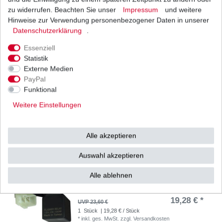
zu widerrufen. Beachten Sie unser
Impressum
und weitere
Benzinfilter Kraftstofffilter Honda 11mm
Hinweise zur Verwendung personenbezogener Daten in unserer
3,95 € *
Daten­schutz­erklärung
.
UVP 5,00 €
1
Stück
| 3,95 € / Stück
Essenziell
*
inkl. ges. MwSt.
zzgl.
Versandkosten
Statistik
Externe Medien
PayPal
Funktional
Benzinpumpen Reparatursatz Honda VTX 1300
SC52 2003-2006 japanische HQ
Weitere Einstellungen
24,30 € *
UVP 29,77 €
1
Stück
| 24,30 € / Stück
*
inkl. ges. MwSt.
zzgl.
Versandkosten
Alle akzeptieren
Auswahl akzeptieren
Alle ablehnen
Blink Relais Blinker 12V 4 polig - LED Flasher
Honda universal 1-100W
19,28 € *
UVP 23,60 €
1
Stück
| 19,28 € / Stück
*
inkl. ges. MwSt.
zzgl.
Versandkosten