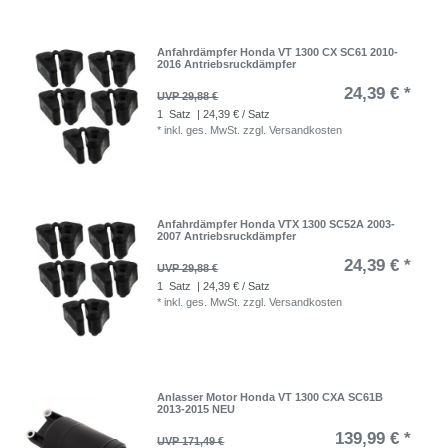
Anfahrdämpfer Honda VT 1300 CX SC61 2010-
2016 Antriebsruckdämpfer
24,39 € *
UVP 29,88 €
1
Satz
| 24,39 € / Satz
*
inkl. ges. MwSt.
zzgl.
Versandkosten
Anfahrdämpfer Honda VTX 1300 SC52A 2003-
2007 Antriebsruckdämpfer
24,39 € *
UVP 29,88 €
1
Satz
| 24,39 € / Satz
*
inkl. ges. MwSt.
zzgl.
Versandkosten
Anlasser Motor Honda VT 1300 CXA SC61B
2013-2015 NEU
139,99 € *
UVP 171,49 €