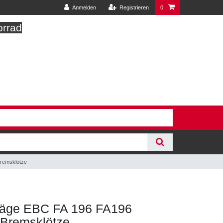
Anmelden
Registrieren
0
orrad
remsklötze
äge EBC FA 196 FA196
 Bremsklötze