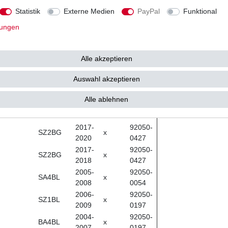
2015
0142
Statistik
Externe Medien
PayPal
Funktional
2019-
92050-
3C65/K19
x
2020
0142
lungen
2015-
92050-
3C65/K18
x
2021
0142
Alle akzeptieren
2019-
92050-
3C65/K18
x
2020
0142
Auswahl akzeptieren
2005-
92050-
SA4BL
x
2008
0054
Alle ablehnen
2017-
92050-
SABBG
x
2021
0427
2017-
92050-
SZ2BG
x
2020
0427
2017-
92050-
SZ2BG
x
2018
0427
2005-
92050-
SA4BL
x
2008
0054
2006-
92050-
SZ1BL
x
2009
0197
2004-
92050-
BA4BL
x
2007
0197