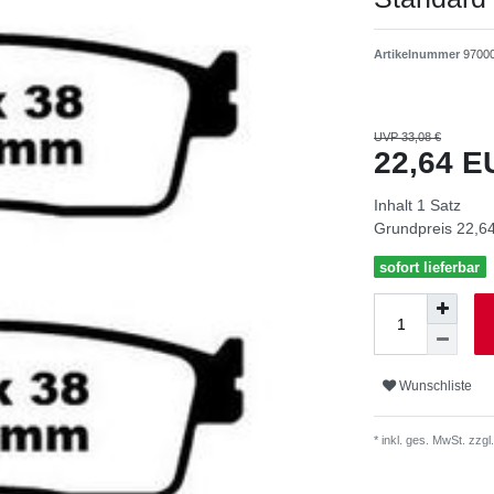
Artikelnummer
9700
UVP 33,08 €
22,64 
Inhalt
1
Satz
Grundpreis
22,64
sofort lieferbar
Wunschliste
* inkl. ges. MwSt. zzgl.