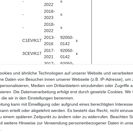
-
x
2022
2018-
-
x
2023
2018-
-
x
2022
2013-
92050-
C1EV/K17
x
2016
0142
2017-
92050-
3CEV/K17
x
2021
0142
2017-
92050-
3CEV/K17
x
2021
0142
okies und ähnliche Technologien auf unserer Website und verarbeite
2012-
92050-
 Daten von Besucher:innen unserer Webseite (z.B. IP-Adresse), um z
C65/K18
x
2015
0142
personalisieren, Medien von Drittanbietern einzubinden oder Zugriffe 
2014-
92050-
ieren. Die Datenverarbeitung erfolgt erst durch gesetzte Cookies. Wir 
C65/K18
x
2015
0142
, die wir in den Einstellungen benennen.
2016-
92050-
tung kann mit Einwilligung oder aufgrund eines berechtigten Interesse
3C65/K19
x
2021
0142
ann erteilt oder abgelehnt werden. Es besteht das Recht, nicht einzuwi
2011-
92050-
 zu einem späteren Zeitpunkt zu ändern oder zu widerrufen. Beachten S
C65/K19
x
2015
0142
d weitere Hinweise zur Verwendung personenbezogener Daten in uns
2014-
92050-
.
C65/K19
x