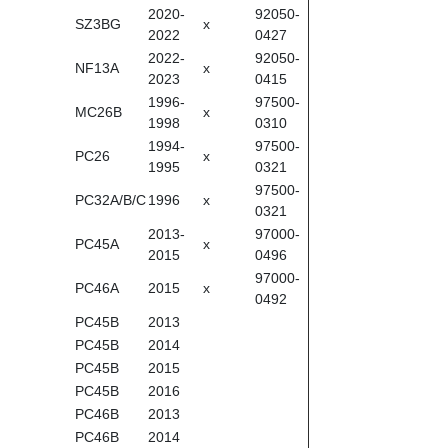
2020-
92050-
SZ3BG
x
2022
0427
2022-
92050-
NF13A
x
2023
0415
1996-
97500-
MC26B
x
1998
0310
1994-
97500-
PC26
x
1995
0321
97500-
PC32A/B/C
1996
x
0321
2013-
97000-
PC45A
x
2015
0496
97000-
PC46A
2015
x
0492
PC45B
2013
PC45B
2014
PC45B
2015
PC45B
2016
PC46B
2013
PC46B
2014