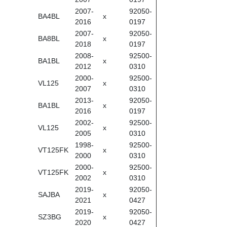
2007-
92050-
BA4BL
x
2016
0197
2007-
92050-
BA8BL
x
2018
0197
2008-
92500-
BA1BL
x
2012
0310
2000-
92500-
VL125
x
2007
0310
2013-
92050-
BA1BL
x
2016
0197
2002-
92500-
VL125
x
2005
0310
1998-
92500-
VT125FK
x
2000
0310
2000-
92500-
VT125FK
x
2002
0310
2019-
92050-
SAJBA
x
2021
0427
2019-
92050-
SZ3BG
x
2020
0427