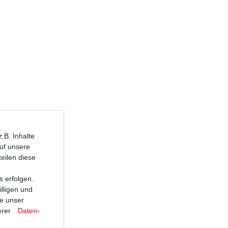
n
.B. Inhalte
auf unsere
teilen diese
s erfolgen.
lligen und
ie unser
erer
Daten­