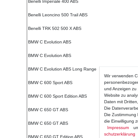
Benelli Imperiale 400 ABS
Benelli Leoncino 500 Trail ABS
Benelli TRK 502 500 X ABS
BMW C Evolution ABS
BMW C Evolution ABS
BMW C Evolution ABS Long Range
Wir verwenden Co
personenbezogene
BMW C 600 Sport ABS
und Anzeigen zu 
Website zu analys
BMW C 600 Sport Edition ABS
Daten mit Dritten
Die Datenverarbei
BMW C 650 GT ABS
Die Zustimmung k
die Einwilligung
BMW C 650 GT ABS
Impressum
un
schutz­erklärung
BMW C 650 GT Edition ABS