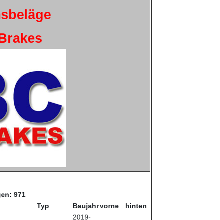
sbeläge
Brakes
en: 971
Typ
Baujahr
vorne
hinten
2019-