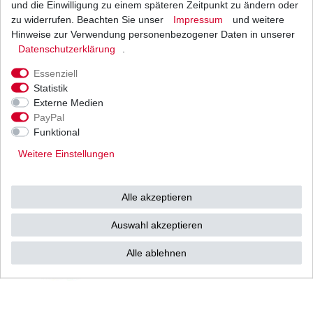
und die Einwilligung zu einem späteren Zeitpunkt zu ändern oder
1
Satz
| 22,64 € / Satz
*
inkl. ges. MwSt.
zzgl.
Versandkosten
zu widerrufen. Beachten Sie unser
Impressum
und weitere
Hinweise zur Verwendung personenbezogener Daten in unserer
Daten­schutz­erklärung
.
Essenziell
Bremsbeläge EBC FA 196 HH FA196HH Sinter
Statistik
Bremsklötze
Externe Medien
32,74 € *
UVP 47,84 €
PayPal
1
Satz
| 32,74 € / Satz
Funktional
*
inkl. ges. MwSt.
zzgl.
Versandkosten
Weitere Einstellungen
Alle akzeptieren
Bremsbeläge EBC Honda CBR 1000 F SC24
1993-2000 Sinter vorne / hinten
Auswahl akzeptieren
45,56 € *
UVP 66,56 €
1
Satz
| 45,56 € / Satz
Alle ablehnen
*
inkl. ges. MwSt.
zzgl.
Versandkosten