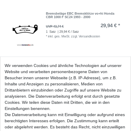
Bremsbeläge EBC Bremsklötze vo+hi Honda
CBR 1000 F SC24 1993 - 2000
29,94 € *
UVP 43,74 €
1
Satz
| 29,94 € / Satz
*
inkl. ges. MwSt.
zzgl.
Versandkosten
Bremsbeläge EBC FA 142 V FA142V Halbsinter
Wir verwenden Cookies und ähnliche Technologien auf unserer
Bremsklötze vorne
Website und verarbeiten personenbezogene Daten von
25,09 € *
UVP 36,65 €
Besucher:innen unserer Webseite (z.B. IP-Adresse), um z.B.
1
Satz
| 25,09 € / Satz
Inhalte und Anzeigen zu personalisieren, Medien von
*
inkl. ges. MwSt.
zzgl.
Versandkosten
Drittanbietern einzubinden oder Zugriffe auf unsere Website zu
analysieren. Die Datenverarbeitung erfolgt erst durch gesetzte
Cookies. Wir teilen diese Daten mit Dritten, die wir in den
Einstellungen benennen.
Die Datenverarbeitung kann mit Einwilligung oder aufgrund eines
Bremsbeläge EBC FA 196 FA196 Standard
Bremsklötze
berechtigten Interesses erfolgen. Die Zustimmung kann erteilt
22,64 € *
oder abgelehnt werden. Es besteht das Recht, nicht einzuwilligen
UVP 33,08 €