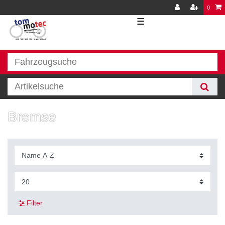
0
☰
Bremse
Filter