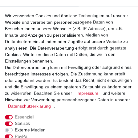
DID Kettensatz Ducati 900 SS 906SC V1 1990-
Wir verwenden Cookies und ähnliche Technologien auf unserer
2002 15/39 520 VX verst B&S
Website und verarbeiten personenbezogene Daten von
105,06 € *
UVP 132,38 €
Besucher:innen unserer Webseite (z.B. IP-Adresse), um z.B.
1
Satz
| 105,06 € / Satz
Inhalte und Anzeigen zu personalisieren, Medien von
*
inkl. ges. MwSt.
zzgl.
Versandkosten
Drittanbietern einzubinden oder Zugriffe auf unsere Website zu
analysieren. Die Datenverarbeitung erfolgt erst durch gesetzte
Cookies. Wir teilen diese Daten mit Dritten, die wir in den
Einstellungen benennen.
Die Datenverarbeitung kann mit Einwilligung oder aufgrund eines
DID Kettensatz Ducati 900 SS 906SC2 V100
1990-2002 15/39 520 ZVM G&B
berechtigten Interesses erfolgen. Die Zustimmung kann erteilt
139,99 € *
oder abgelehnt werden. Es besteht das Recht, nicht einzuwilligen
1
Satz
| 139,99 € / Satz
und die Einwilligung zu einem späteren Zeitpunkt zu ändern oder
*
inkl. ges. MwSt.
zzgl.
Versandkosten
zu widerrufen. Beachten Sie unser
Impressum
und weitere
Hinweise zur Verwendung personenbezogener Daten in unserer
Daten­schutz­erklärung
.
Essenziell
iRiS Kettensatz Supersport 900 906S V100 1990-
Statistik
2002 15/39 520 FB v G&B
Externe Medien
90,00 € *
PayPal