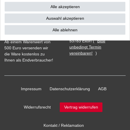
Alle akzeptieren
Auswahl akzeptieren
Vorkasse
Alle ablehnen
Barzahlung bei Abholung in
53783 Eitorf (
Bitte
Ab einem Warenwert von
unbedingt Termin
500 Euro versenden wir
vereinbaren!
)
die Ware kostenlos zu
Ihnen als Endverbraucher!
Impressum
Daten­schutz­erklärung
AGB
Widerrufs­recht
Vertrag widerrufen
Kontakt / Reklamation