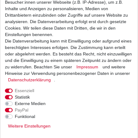
Besucher:innen unserer Webseite (z.B. IP-Adresse), um z.B.
Inhalte und Anzeigen zu personalisieren, Medien von
Stator Lichtmaschine Ducati 107mm versch.
Drittanbietern einzubinden oder Zugriffe auf unsere Website zu
Modelle s. Liste 1997-2007
analysieren. Die Datenverarbeitung erfolgt erst durch gesetzte
125,00 € *
Cookies. Wir teilen diese Daten mit Dritten, die wir in den
UVP 137,20 €
1
Stück
| 125,00 € / Stück
Einstellungen benennen.
*
inkl. ges. MwSt.
zzgl.
Versandkosten
Die Datenverarbeitung kann mit Einwilligung oder aufgrund eines
berechtigten Interesses erfolgen. Die Zustimmung kann erteilt
oder abgelehnt werden. Es besteht das Recht, nicht einzuwilligen
und die Einwilligung zu einem späteren Zeitpunkt zu ändern oder
zu widerrufen. Beachten Sie unser
Impressum
und weitere
Stator Lichtmaschine Ducati ST3 S
Sporttouring S300AA S302AA 2004-2007
Hinweise zur Verwendung personenbezogener Daten in unserer
Daten­schutz­erklärung
99,80 € *
.
1
Stück
| 99,80 € / Stück
Essenziell
*
inkl. ges. MwSt.
zzgl.
Versandkosten
Statistik
Externe Medien
PayPal
Funktional
Weitere Einstellungen
Versand
Bezahlarten