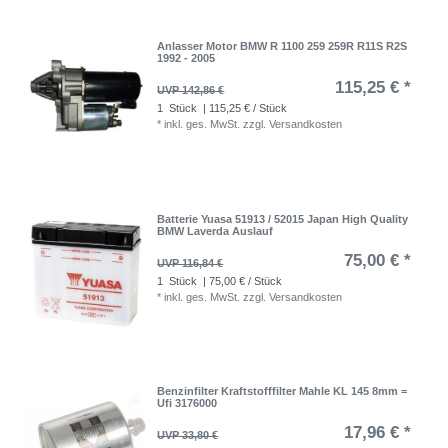
Anlasser Motor BMW R 1100 259 259R R11S R2S
1992 - 2005
115,25 € *
UVP 142,86 €
1
Stück
| 115,25 € / Stück
*
inkl. ges. MwSt.
zzgl.
Versandkosten
Batterie Yuasa 51913 / 52015 Japan High Quality
BMW Laverda Auslauf
75,00 € *
UVP 116,84 €
1
Stück
| 75,00 € / Stück
*
inkl. ges. MwSt.
zzgl.
Versandkosten
Benzinfilter Kraftstofffilter Mahle KL 145 8mm =
Ufi 3176000
17,96 € *
UVP 33,80 €