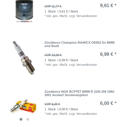
9,61 € *
UVP 11,77 €
1
Stück
| 9,61 € / Stück
*
inkl. ges. MwSt.
zzgl.
Versandkosten
Zündkerze Champion RA4HCX OE052 für BMW
und Buell
6,99 € *
UVP 10,00 €
1
Stück
| 6,99 € / Stück
*
inkl. ges. MwSt.
zzgl.
Versandkosten
Zündkerze NGK BCP7ET BMW R 1100 259 1992-
2001 Auslauf Sonderangebot
6,00 € *
UVP 9,20 €
1
Stück
| 6,00 € / Stück
*
inkl. ges. MwSt.
zzgl.
Versandkosten