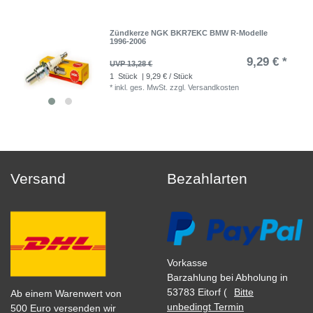
Zündkerze NGK BKR7EKC BMW R-Modelle
1996-2006
9,29 € *
UVP 13,28 €
1
Stück
| 9,29 € / Stück
*
inkl. ges. MwSt.
zzgl.
Versandkosten
Versand
Bezahlarten
Vorkasse
Barzahlung bei Abholung in
53783 Eitorf (
Bitte
Ab einem Warenwert von
unbedingt Termin
500 Euro versenden wir