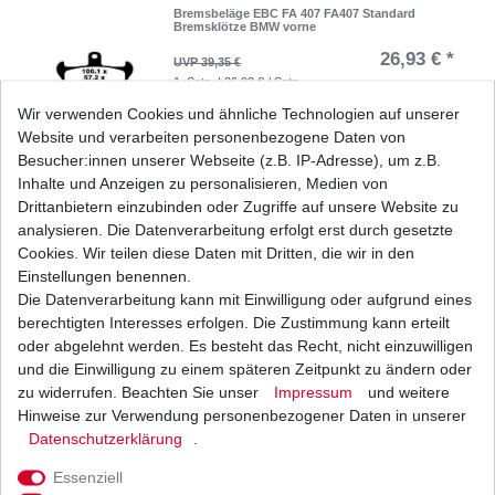
Bremsbeläge EBC FA 407 FA407 Standard
Bremsklötze BMW vorne
26,93 € *
UVP 39,35 €
1
Satz
| 26,93 € / Satz
*
inkl. ges. MwSt.
zzgl.
Versandkosten
Wir verwenden Cookies und ähnliche Technologien auf unserer
Website und verarbeiten personenbezogene Daten von
Besucher:innen unserer Webseite (z.B. IP-Adresse), um z.B.
Inhalte und Anzeigen zu personalisieren, Medien von
Bremsbeläge EBC FA 407 HH FA407HH Sinter
Drittanbietern einzubinden oder Zugriffe auf unsere Website zu
Bremsklötze BMW vorne
analysieren. Die Datenverarbeitung erfolgt erst durch gesetzte
32,74 € *
Cookies. Wir teilen diese Daten mit Dritten, die wir in den
UVP 47,84 €
1
Satz
| 32,74 € / Satz
Einstellungen benennen.
*
inkl. ges. MwSt.
zzgl.
Versandkosten
Die Datenverarbeitung kann mit Einwilligung oder aufgrund eines
berechtigten Interesses erfolgen. Die Zustimmung kann erteilt
oder abgelehnt werden. Es besteht das Recht, nicht einzuwilligen
und die Einwilligung zu einem späteren Zeitpunkt zu ändern oder
zu widerrufen. Beachten Sie unser
Impressum
und weitere
Kupplungstrennscheibe EBC BMW R 1100 R G
259 1992-2002
Hinweise zur Verwendung personenbezogener Daten in unserer
Daten­schutz­erklärung
.
87,54 € *
UVP 108,07 €
1
Satz
| 87,54 € / Satz
Essenziell
*
inkl. ges. MwSt.
zzgl.
Versandkosten