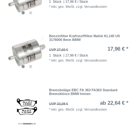
1
Stück
| 17,96 € / Stück
*
inkl. ges. MwSt.
zzgl.
Versandkosten
Benzinfilter Kraftstofffilter Mahle KL145 Ufi
3176000 8mm BMW
17,96 € *
UVP 27,60 €
1
Stück
| 17,96 € / Stück
*
inkl. ges. MwSt.
zzgl.
Versandkosten
Bremsbeläge EBC FA 363 FA363 Standard
Bremsklötze BMW hinten
ab 22,64 € *
UVP 33,08 €
*
inkl. ges. MwSt.
zzgl.
Versandkosten