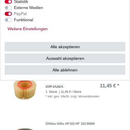
Statistik
Externe Medien
PayPal
Funktional
Lichtmaschinen Antrieb Riemen BMW R 850
1100 1200 1992-2005 4PK611
Weitere Einstellungen
9,61 € *
UVP 16,39 €
1
Stück
| 9,61 € / Stück
Alle akzeptieren
*
inkl. ges. MwSt.
zzgl.
Versandkosten
Auswahl akzeptieren
Alle ablehnen
Luftfilter Hiflo BMW R 1100 RS RT GS R 259RS
259RT 259E 259R 1992-2001
11,45 € *
UVP 14,02 €
1
Stück
| 11,45 € / Stück
*
inkl. ges. MwSt.
zzgl.
Versandkosten
Ölfilter Hiflo HF163 HF 163 BMW