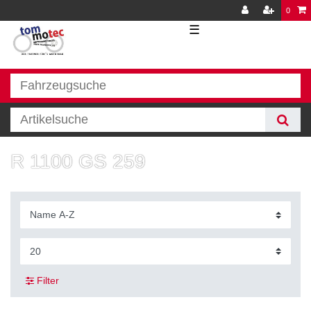
0
☰
R 1100 GS 259
Filter