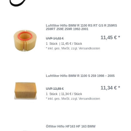
Luftfilter Hiflo BMW R 1100 RS RT GS R 259RS
259RT 259E 259R 1992-2001
11,45 € *
UVP 14,02 €
1
Stück
| 11,45 € / Stück
*
inkl. ges. MwSt.
zzgl.
Versandkosten
Luftfilter Hiflo BMW R 1100 S 259 1998 – 2005
11,34 € *
UVP 13,89 €
1
Stück
| 11,34 € / Stück
*
inkl. ges. MwSt.
zzgl.
Versandkosten
Ölfilter Hiflo HF163 HF 163 BMW