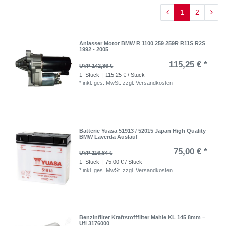
1
2
Anlasser Motor BMW R 1100 259 259R R11S R2S
1992 - 2005
115,25 € *
UVP 142,86 €
1
Stück
| 115,25 € / Stück
*
inkl. ges. MwSt.
zzgl.
Versandkosten
Batterie Yuasa 51913 / 52015 Japan High Quality
BMW Laverda Auslauf
75,00 € *
UVP 116,84 €
1
Stück
| 75,00 € / Stück
*
inkl. ges. MwSt.
zzgl.
Versandkosten
Benzinfilter Kraftstofffilter Mahle KL 145 8mm =
Ufi 3176000