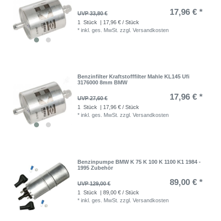
17,96 € *
UVP 33,80 €
1
Stück
| 17,96 € / Stück
*
inkl. ges. MwSt.
zzgl.
Versandkosten
Benzinfilter Kraftstofffilter Mahle KL145 Ufi
3176000 8mm BMW
17,96 € *
UVP 27,60 €
1
Stück
| 17,96 € / Stück
*
inkl. ges. MwSt.
zzgl.
Versandkosten
Benzinpumpe BMW K 75 K 100 K 1100 K1 1984 -
1995 Zubehör
89,00 € *
UVP 129,00 €
1
Stück
| 89,00 € / Stück
*
inkl. ges. MwSt.
zzgl.
Versandkosten