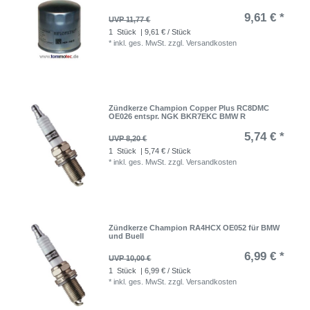
9,61 € *
UVP 11,77 €
1
Stück
| 9,61 € / Stück
*
inkl. ges. MwSt.
zzgl.
Versandkosten
Zündkerze Champion Copper Plus RC8DMC
OE026 entspr. NGK BKR7EKC BMW R
5,74 € *
UVP 8,20 €
1
Stück
| 5,74 € / Stück
*
inkl. ges. MwSt.
zzgl.
Versandkosten
Zündkerze Champion RA4HCX OE052 für BMW
und Buell
6,99 € *
UVP 10,00 €
1
Stück
| 6,99 € / Stück
*
inkl. ges. MwSt.
zzgl.
Versandkosten