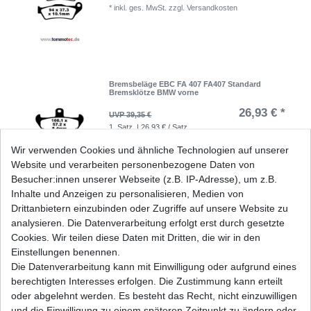
*
inkl. ges. MwSt.
zzgl.
Versandkosten
Bremsbeläge EBC FA 407 FA407 Standard
Bremsklötze BMW vorne
26,93 € *
UVP 39,35 €
1
Satz
| 26,93 € / Satz
*
inkl. ges. MwSt.
zzgl.
Versandkosten
Wir verwenden Cookies und ähnliche Technologien auf unserer
Website und verarbeiten personenbezogene Daten von
Besucher:innen unserer Webseite (z.B. IP-Adresse), um z.B.
Inhalte und Anzeigen zu personalisieren, Medien von
Bremsbeläge EBC FA 407 HH FA407HH Sinter
Drittanbietern einzubinden oder Zugriffe auf unsere Website zu
Bremsklötze BMW vorne
analysieren. Die Datenverarbeitung erfolgt erst durch gesetzte
32,74 € *
UVP 47,84 €
Cookies. Wir teilen diese Daten mit Dritten, die wir in den
1
Satz
| 32,74 € / Satz
Einstellungen benennen.
*
inkl. ges. MwSt.
zzgl.
Versandkosten
Die Datenverarbeitung kann mit Einwilligung oder aufgrund eines
berechtigten Interesses erfolgen. Die Zustimmung kann erteilt
oder abgelehnt werden. Es besteht das Recht, nicht einzuwilligen
und die Einwilligung zu einem späteren Zeitpunkt zu ändern oder