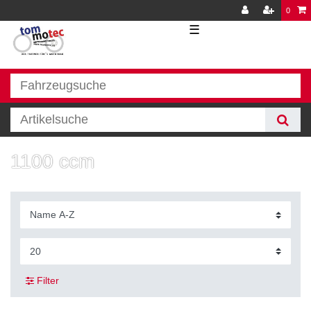
0
☰
1100 ccm
Filter