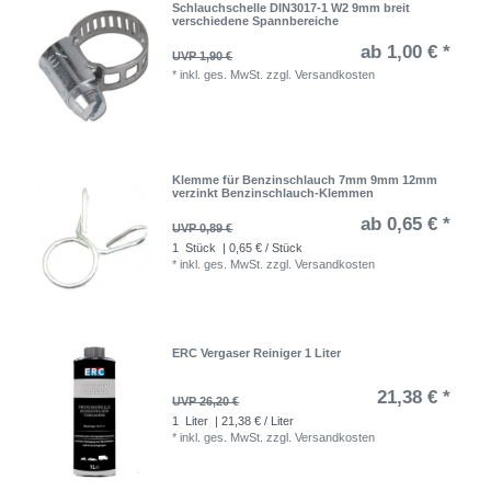
Schlauchschelle DIN3017-1 W2 9mm breit
verschiedene Spannbereiche
ab 1,00 € *
UVP 1,90 €
*
inkl. ges. MwSt.
zzgl.
Versandkosten
Klemme für Benzinschlauch 7mm 9mm 12mm
verzinkt Benzinschlauch-Klemmen
ab 0,65 € *
UVP 0,89 €
1
Stück
| 0,65 € / Stück
*
inkl. ges. MwSt.
zzgl.
Versandkosten
ERC Vergaser Reiniger 1 Liter
21,38 € *
UVP 26,20 €
1
Liter
| 21,38 € / Liter
*
inkl. ges. MwSt.
zzgl.
Versandkosten