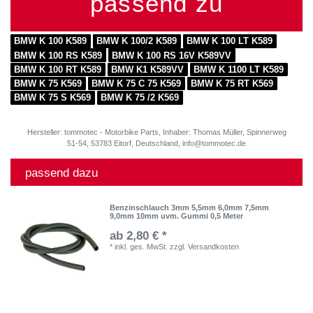
passend zu
BMW K 100 K589
BMW K 100/2 K589
BMW K 100 LT K589
BMW K 100 RS K589
BMW K 100 RS 16V K589VV
BMW K 100 RT K589
BMW K1 K589VV
BMW K 1100 LT K589
BMW K 75 K569
BMW K 75 C 75 K569
BMW K 75 RT K569
BMW K 75 S K569
BMW K 75 /2 K569
Hersteller: tommotec - Motorbike Parts, Inhaber: Thomas Müller, Spinnerweg
51-54, 53783 Eitorf, Deutschland, info@tommotec.de
passend dazu
Benzinschlauch 3mm 5,5mm 6,0mm 7,5mm
9,0mm 10mm uvm. Gummi 0,5 Meter
ab 2,80 € *
*
inkl. ges. MwSt.
zzgl.
Versandkosten