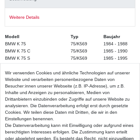
Weitere Details
Modell
Typ
Baujahr
BMW K 75
75/K569
1984 - 1988
BMW K 75 C
75/K569
1985 - 1990
BMW K 75 S
75/K569
1985 - 1995
BMW K 75 /2
75/K569
1989 - 1994
BMW K 75 RT
75/K569
1989 - 1995
Wir verwenden Cookies und ähnliche Technologien auf unserer
Website und verarbeiten personenbezogene Daten von
BMW K 75 S ABS
75/K569
1985 - 1995
Besucher:innen unserer Webseite (z.B. IP-Adresse), um z.B.
BMW K 75 /2 ABS
75/K569
1991 - 1996
Inhalte und Anzeigen zu personalisieren, Medien von
BMW K 75 RT ABS
75/K569
1996
Drittanbietern einzubinden oder Zugriffe auf unsere Website zu
BMW K 75 /2 Edition ABS
75/K569
1996
analysieren. Die Datenverarbeitung erfolgt erst durch gesetzte
BMW K 100
100/K589
1982 - 1988
Cookies. Wir teilen diese Daten mit Dritten, die wir in den
BMW K 100 RS
100/K589
1983 - 1989
Einstellungen benennen.
BMW K 100 RT
100/K589
1983 - 1989
Die Datenverarbeitung kann mit Einwilligung oder aufgrund eines
BMW K 100 LT
100/K589
1986 - 1991
berechtigten Interesses erfolgen. Die Zustimmung kann erteilt
BMW K 100 / 2
100/K589
1987 - 1990
oder abgelehnt werden. Es besteht das Recht, nicht einzuwilligen