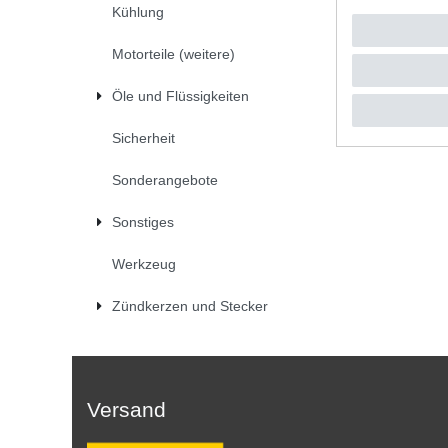
Kühlung
UVP 19,5
1
Stück
|
*
inkl. ges
Motorteile (weitere)
Öle und Flüssigkeiten
Sicherheit
Sonderangebote
Sonstiges
Werkzeug
Zündkerzen und Stecker
Versand