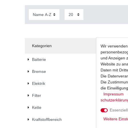
Kategorien
Wir verwenden 
personenbezoge
und Anzeigen z
Batterie
Website zu anal
Daten mit Dritt
Bremse
Die Datenverar
Die Zustimmung
Elektrik
die Einwilligu
Impressum
Filter
schutz­erklärun
Kette
Essenziell
Weitere Einst
Kraftstoffbereich
Luftfilter 
2008