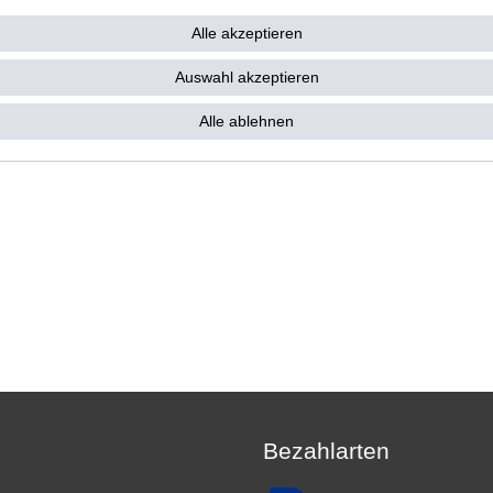
15,97 € *
6 €
Alle akzeptieren
 15,97 € / Stück
. MwSt.
zzgl.
Versandkosten
Auswahl akzeptieren
Alle ablehnen
Bezahlarten