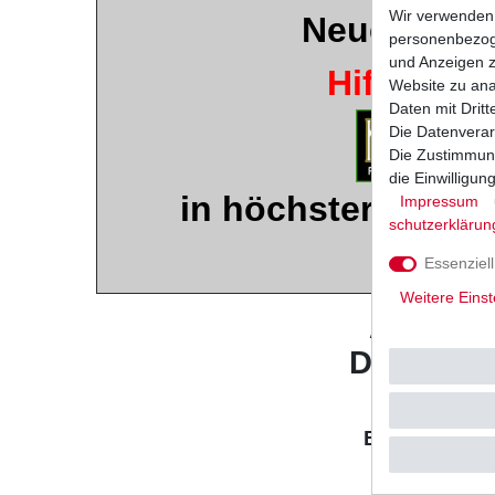
Wir verwenden 
Neuer
Luftf
personenbezoge
und Anzeigen z
Hiflo / Hif
Website zu anal
Daten mit Dritt
Die Datenverar
Die Zustimmung
die Einwilligu
in höchster Qualit
Impressum
schutz­erklärun
Musterbi
Essenziell
Weitere Einst
ARCTIC
DVX400 / 
Typ: 
Baujahr: 200