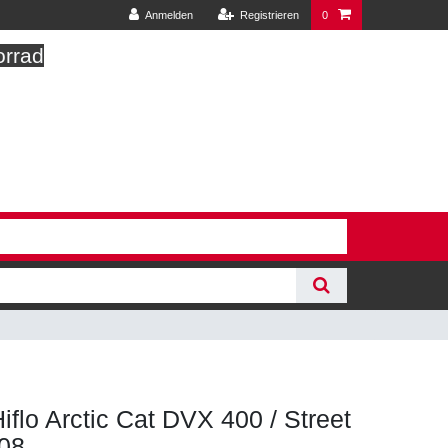
Anmelden
Registrieren
0
orrad
 Hiflo Arctic Cat DVX 400 / Street
008