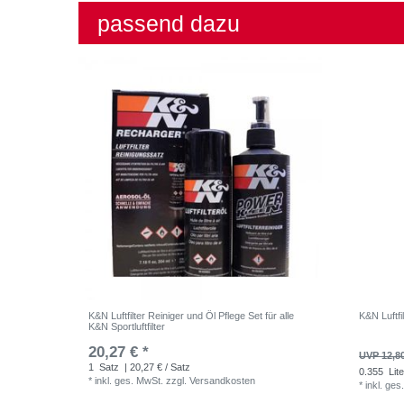
passend dazu
K&N Luftfilter Reiniger und Öl Pflege Set für alle
K&N Luftfil
K&N Sportluftfilter
20,27 € *
UVP 12,8
1
Satz
| 20,27 € / Satz
0.355
Lite
*
inkl. ges. MwSt.
zzgl.
Versandkosten
*
inkl. ges