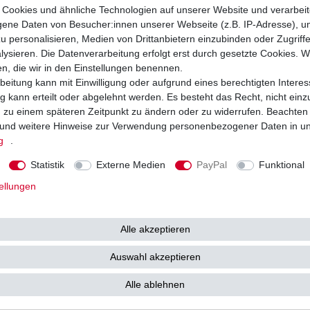
Cookies und ähnliche Technologien auf unserer Website und verarbei
ilter
von
ne Daten von Besucher:innen unserer Webseite (z.B. IP-Adresse), um
u personalisieren, Medien von Drittanbietern einzubinden oder Zugriff
loFiltro
ysieren. Die Datenverarbeitung erfolgt erst durch gesetzte Cookies. Wi
en, die wir in den Einstellungen benennen.
beitung kann mit Einwilligung oder aufgrund eines berechtigten Interes
 kann erteilt oder abgelehnt werden. Es besteht das Recht, nicht einz
ng zu einem späteren Zeitpunkt zu ändern oder zu widerrufen. Beachten
ät - TÜV geprüft
und weitere Hinweise zur Verwendung personenbezogener Daten in u
g
.
ld
Statistik
Externe Medien
PayPal
Funktional
ellungen
 CAT
Street
Alle akzeptieren
-
Auswahl akzeptieren
4 - 2008
Alle ablehnen