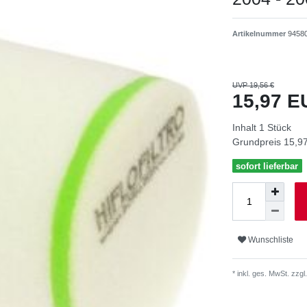
Artikelnummer
9458
UVP 19,56 €
15,97 
Inhalt
1
Stück
Grundpreis
15,97
sofort lieferbar
Wunschliste
* inkl. ges. MwSt. zzgl.