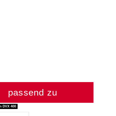
passend zu
on DVX 400