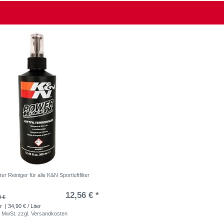
ter Reiniger für alle K&N Sportluftfilter
12,56 € *
0 €
r
| 34,90 € / Liter
. MwSt.
zzgl.
Versandkosten