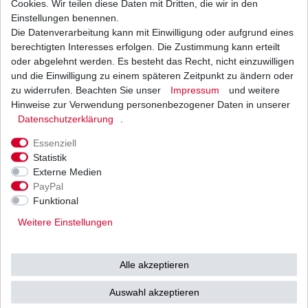
Cookies. Wir teilen diese Daten mit Dritten, die wir in den
Einstellungen benennen.
Die Datenverarbeitung kann mit Einwilligung oder aufgrund eines
Bremsbeläge hinten ArticCat Kymco Masai EBC
FA 355 TT FA355TT Standard
berechtigten Interesses erfolgen. Die Zustimmung kann erteilt
31,86 € *
oder abgelehnt werden. Es besteht das Recht, nicht einzuwilligen
UVP 46,54 €
und die Einwilligung zu einem späteren Zeitpunkt zu ändern oder
1
Satz
| 31,86 € / Satz
*
inkl. ges. MwSt.
zzgl.
Versandkosten
zu widerrufen. Beachten Sie unser
Impressum
und weitere
Hinweise zur Verwendung personenbezogener Daten in unserer
Daten­schutz­erklärung
.
Essenziell
Statistik
Externe Medien
Versand
Bezahlarten
PayPal
Funktional
Weitere Einstellungen
Vorkasse
Alle akzeptieren
Barzahlung bei Abholung in
53783 Eitorf (
Bitte
Ab einem Warenwert von
Auswahl akzeptieren
unbedingt Termin
500 Euro versenden wir