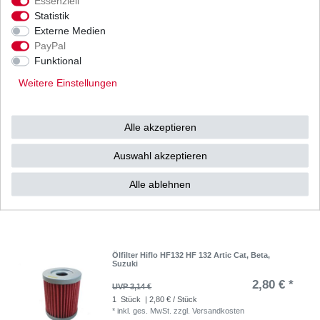
Essenziell
Bremsbeläge hinten ArticCat Kymco Masai EBC
Statistik
FA 355 TT FA355TT Standard
Externe Medien
31,86 € *
UVP 46,54 €
PayPal
1
Satz
| 31,86 € / Satz
Funktional
*
inkl. ges. MwSt.
zzgl.
Versandkosten
Weitere Einstellungen
Alle akzeptieren
GEL Batterie YB14L-A2
Auswahl akzeptieren
68,00 € *
UVP 71,03 €
1
Stück
| 68,00 € / Stück
Alle ablehnen
*
inkl. ges. MwSt.
zzgl.
Versandkosten
Ölfilter Hiflo HF132 HF 132 Artic Cat, Beta,
Suzuki
2,80 € *
UVP 3,14 €
1
Stück
| 2,80 € / Stück
*
inkl. ges. MwSt.
zzgl.
Versandkosten