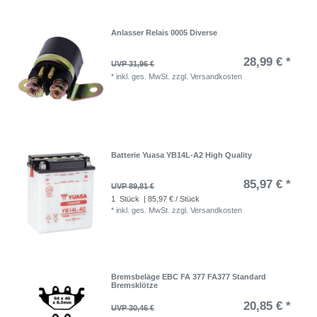
Anlasser Relais 0005 Diverse
28,99 € *
UVP 31,96 €
*
inkl. ges. MwSt.
zzgl.
Versandkosten
Batterie Yuasa YB14L-A2 High Quality
85,97 € *
UVP 89,81 €
1
Stück
| 85,97 € / Stück
*
inkl. ges. MwSt.
zzgl.
Versandkosten
Bremsbeläge EBC FA 377 FA377 Standard
Bremsklötze
20,85 € *
UVP 30,46 €