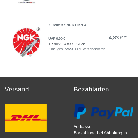
Zündkerze NGK DR7EA
4,83 € *
UVP 6,90 €
1
Stück
| 4,83 € / Stück
*
inkl. ges. MwSt.
zzgl.
Versandkosten
Versand
Bezahlarten
Vorkasse
Barzahlung bei Abholung in