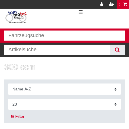
0
☰
300 ccm
Filter