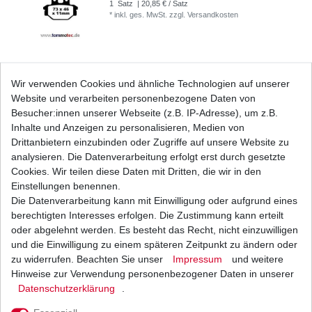
1
Satz
| 20,85 € / Satz
*
inkl. ges. MwSt.
zzgl.
Versandkosten
Bremsbeläge EBC FA 395 FA395 Bremsklötze
Wir verwenden Cookies und ähnliche Technologien auf unserer
verschiedene Variationen
Website und verarbeiten personenbezogene Daten von
ab 20,15 € *
UVP 29,43 €
Besucher:innen unserer Webseite (z.B. IP-Adresse), um z.B.
*
inkl. ges. MwSt.
zzgl.
Versandkosten
Inhalte und Anzeigen zu personalisieren, Medien von
Drittanbietern einzubinden oder Zugriffe auf unsere Website zu
analysieren. Die Datenverarbeitung erfolgt erst durch gesetzte
Cookies. Wir teilen diese Daten mit Dritten, die wir in den
Einstellungen benennen.
Die Datenverarbeitung kann mit Einwilligung oder aufgrund eines
Bremsbeläge EBC für Arctic Cat zwischen 1998
- 2004 vorne und hinten
berechtigten Interesses erfolgen. Die Zustimmung kann erteilt
20,15 € *
oder abgelehnt werden. Es besteht das Recht, nicht einzuwilligen
UVP 29,43 €
und die Einwilligung zu einem späteren Zeitpunkt zu ändern oder
1
Satz
| 20,15 € / Satz
*
inkl. ges. MwSt.
zzgl.
Versandkosten
zu widerrufen. Beachten Sie unser
Impressum
und weitere
Hinweise zur Verwendung personenbezogener Daten in unserer
Daten­schutz­erklärung
.