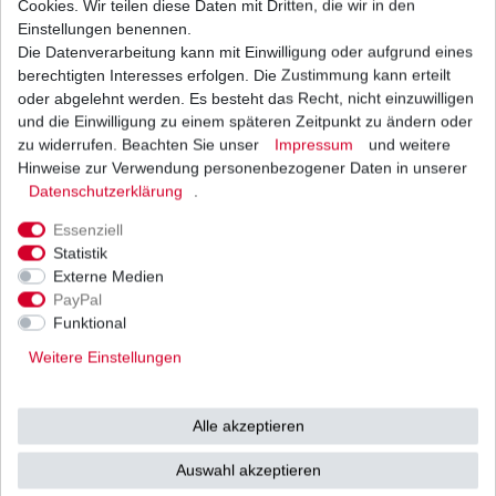
Cookies. Wir teilen diese Daten mit Dritten, die wir in den
Einstellungen benennen.
Die Datenverarbeitung kann mit Einwilligung oder aufgrund eines
Zündkerze NGK CPR8E CPR 8 E
berechtigten Interesses erfolgen. Die Zustimmung kann erteilt
8,68 € *
oder abgelehnt werden. Es besteht das Recht, nicht einzuwilligen
UVP 12,41 €
und die Einwilligung zu einem späteren Zeitpunkt zu ändern oder
1
Stück
| 8,68 € / Stück
*
inkl. ges. MwSt.
zzgl.
Versandkosten
zu widerrufen. Beachten Sie unser
Impressum
und weitere
Hinweise zur Verwendung personenbezogener Daten in unserer
Daten­schutz­erklärung
.
Essenziell
Statistik
Externe Medien
Versand
Bezahlarten
PayPal
Funktional
Weitere Einstellungen
Vorkasse
Alle akzeptieren
Barzahlung bei Abholung in
53783 Eitorf (
Bitte
Ab einem Warenwert von
Auswahl akzeptieren
unbedingt Termin
500 Euro versenden wir