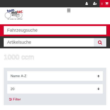
0
☰
1000 ccm
Filter