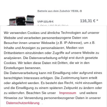
Batterie aus dem Zubehör YB30L-B
116,31 € *
UVP 121,49 €
1
Stück
| 116,31 € / Stück
*
inkl. ges. MwSt.
zzgl.
Versandkosten
Wir verwenden Cookies und ähnliche Technologien auf unserer
Website und verarbeiten personenbezogene Daten von
Besucher:innen unserer Webseite (z.B. IP-Adresse), um z.B.
Inhalte und Anzeigen zu personalisieren, Medien von
Drittanbietern einzubinden oder Zugriffe auf unsere Website zu
Ölfilter Hiflo HF621 HF 621 Artic Cat
analysieren. Die Datenverarbeitung erfolgt erst durch gesetzte
9,16 € *
Cookies. Wir teilen diese Daten mit Dritten, die wir in den
UVP 11,22 €
1
Stück
| 9,16 € / Stück
Einstellungen benennen.
*
inkl. ges. MwSt.
zzgl.
Versandkosten
Die Datenverarbeitung kann mit Einwilligung oder aufgrund eines
berechtigten Interesses erfolgen. Die Zustimmung kann erteilt
oder abgelehnt werden. Es besteht das Recht, nicht einzuwilligen
und die Einwilligung zu einem späteren Zeitpunkt zu ändern oder
zu widerrufen. Beachten Sie unser
Impressum
und weitere
Zündkerze NGK CPR8E CPR 8 E
Hinweise zur Verwendung personenbezogener Daten in unserer
Daten­schutz­erklärung
.
8,68 € *
UVP 12,41 €