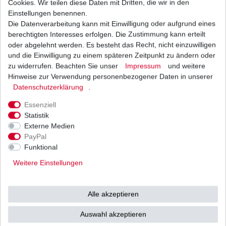
Cookies. Wir teilen diese Daten mit Dritten, die wir in den
Einstellungen benennen.
Die Datenverarbeitung kann mit Einwilligung oder aufgrund eines
Zündkerze NGK DR8ES-L Adly Herchee ATV 300
Interceptor Sport Utility 2004-2015
berechtigten Interesses erfolgen. Die Zustimmung kann erteilt
4,44 € *
oder abgelehnt werden. Es besteht das Recht, nicht einzuwilligen
UVP 6,35 €
und die Einwilligung zu einem späteren Zeitpunkt zu ändern oder
1
Stück
| 4,44 € / Stück
*
inkl. ges. MwSt.
zzgl.
Versandkosten
zu widerrufen. Beachten Sie unser
Impressum
und weitere
Hinweise zur Verwendung personenbezogener Daten in unserer
Daten­schutz­erklärung
.
Essenziell
Statistik
Externe Medien
Versand
Bezahlarten
PayPal
Funktional
Weitere Einstellungen
Vorkasse
Alle akzeptieren
Barzahlung bei Abholung in
53783 Eitorf (
Bitte
Ab einem Warenwert von
Auswahl akzeptieren
unbedingt Termin
500 Euro versenden wir