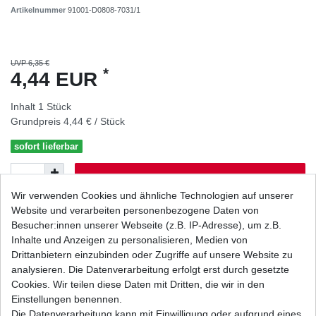
Artikelnummer
91001-D0808-7031/1
UVP 6,35 €
*
4,44 EUR
Inhalt
1
Stück
Grundpreis
4,44 € / Stück
sofort lieferbar
In den Warenkorb
Wir verwenden Cookies und ähnliche Technologien auf unserer
Website und verarbeiten personenbezogene Daten von
Wunschliste
Besucher:innen unserer Webseite (z.B. IP-Adresse), um z.B.
Inhalte und Anzeigen zu personalisieren, Medien von
Drittanbietern einzubinden oder Zugriffe auf unsere Website zu
* inkl. ges. MwSt. zzgl.
Versandkosten
analysieren. Die Datenverarbeitung erfolgt erst durch gesetzte
Cookies. Wir teilen diese Daten mit Dritten, die wir in den
Einstellungen benennen.
Die Datenverarbeitung kann mit Einwilligung oder aufgrund eines