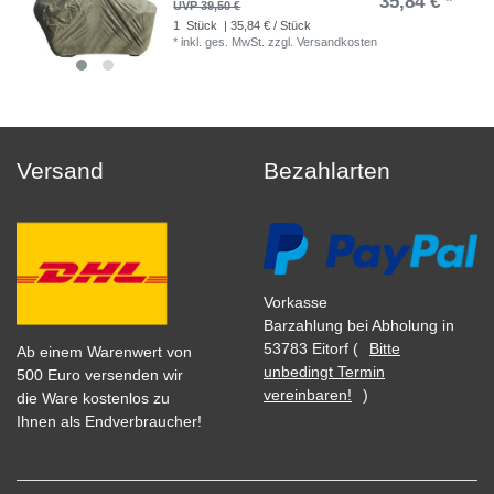
35,84 € *
UVP 39,50 €
1
Stück
| 35,84 € / Stück
*
inkl. ges. MwSt.
zzgl.
Versandkosten
Versand
Bezahlarten
Vorkasse
Barzahlung bei Abholung in
53783 Eitorf (
Bitte
Ab einem Warenwert von
unbedingt Termin
500 Euro versenden wir
vereinbaren!
)
die Ware kostenlos zu
Ihnen als Endverbraucher!