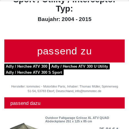
Typ:
Baujahr: 2004 - 2015
passend zu
Adly / Herchee ATV 300
Adly / Herchee ATV 300 U Utility
Adly / Herchee ATV 300 S Sport
Hersteller: tommotec - Motorbike Parts, Inhaber: Thomas Müller, Spinnerweg
51-54, 53783 Eitorf, Deutschland, info@tommotec.de
passend dazu
Outdoor Faltgarage Grösse XL ATV QUAD
Abdeckplane 251 x 125 x 85 cm