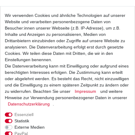
Bremsbeläge EBC FA 083 HH FA083HH FA 83
Wir verwenden Cookies und ähnliche Technologien auf unserer
HH FA83HH Sinter Bremsklötze
Website und verarbeiten personenbezogene Daten von
24,29 € *
UVP 35,49 €
Besucher:innen unserer Webseite (z.B. IP-Adresse), um z.B.
1
Satz
| 24,29 € / Satz
Inhalte und Anzeigen zu personalisieren, Medien von
*
inkl. ges. MwSt.
zzgl.
Versandkosten
Drittanbietern einzubinden oder Zugriffe auf unsere Website zu
analysieren. Die Datenverarbeitung erfolgt erst durch gesetzte
Cookies. Wir teilen diese Daten mit Dritten, die wir in den
Einstellungen benennen.
Die Datenverarbeitung kann mit Einwilligung oder aufgrund eines
Bremsbeläge EBC FA 083 TT FA083TT Standard
Bremsklötze
berechtigten Interesses erfolgen. Die Zustimmung kann erteilt
17,36 € *
oder abgelehnt werden. Es besteht das Recht, nicht einzuwilligen
UVP 25,36 €
und die Einwilligung zu einem späteren Zeitpunkt zu ändern oder
1
Satz
| 17,36 € / Satz
*
inkl. ges. MwSt.
zzgl.
Versandkosten
zu widerrufen. Beachten Sie unser
Impressum
und weitere
Hinweise zur Verwendung personenbezogener Daten in unserer
Daten­schutz­erklärung
.
Essenziell
Bremsbeläge EBC SFA 083 SFA083 Standard
Statistik
Scooter Bremsklötze
Externe Medien
8,36 € *
UVP 12,22 €
PayPal