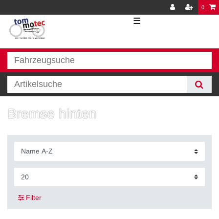
0
☰
Bremse hinten
Filter