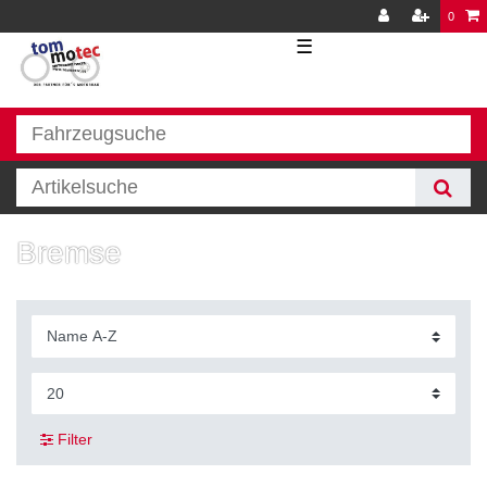
0
☰
Bremse
Filter