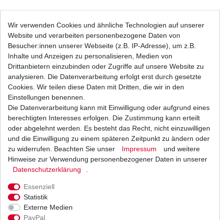
Bremsbeläge EBC FA 083 HH FA083HH FA 83
Wir verwenden Cookies und ähnliche Technologien auf unserer
HH FA83HH Sinter Bremsklötze
Website und verarbeiten personenbezogene Daten von
24,29 € *
UVP 35,49 €
Besucher:innen unserer Webseite (z.B. IP-Adresse), um z.B.
1
Satz
| 24,29 € / Satz
Inhalte und Anzeigen zu personalisieren, Medien von
*
inkl. ges. MwSt.
zzgl.
Versandkosten
Drittanbietern einzubinden oder Zugriffe auf unsere Website zu
analysieren. Die Datenverarbeitung erfolgt erst durch gesetzte
Cookies. Wir teilen diese Daten mit Dritten, die wir in den
Einstellungen benennen.
Die Datenverarbeitung kann mit Einwilligung oder aufgrund eines
Bremsbeläge EBC FA 083 TT FA083TT Standard
Bremsklötze
berechtigten Interesses erfolgen. Die Zustimmung kann erteilt
17,36 € *
oder abgelehnt werden. Es besteht das Recht, nicht einzuwilligen
UVP 25,36 €
und die Einwilligung zu einem späteren Zeitpunkt zu ändern oder
1
Satz
| 17,36 € / Satz
*
inkl. ges. MwSt.
zzgl.
Versandkosten
zu widerrufen. Beachten Sie unser
Impressum
und weitere
Hinweise zur Verwendung personenbezogener Daten in unserer
Daten­schutz­erklärung
.
Essenziell
Bremsbeläge EBC SFA 083 SFA083 Standard
Statistik
Scooter Bremsklötze
Externe Medien
8,36 € *
UVP 12,22 €
PayPal