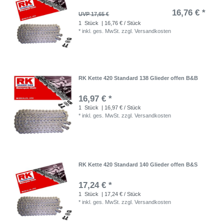
16,76 € *
UVP 17,65 €
1
Stück
| 16,76 € / Stück
*
inkl. ges. MwSt.
zzgl.
Versandkosten
RK Kette 420 Standard 138 Glieder offen B&B
16,97 € *
1
Stück
| 16,97 € / Stück
*
inkl. ges. MwSt.
zzgl.
Versandkosten
RK Kette 420 Standard 140 Glieder offen B&S
17,24 € *
1
Stück
| 17,24 € / Stück
*
inkl. ges. MwSt.
zzgl.
Versandkosten