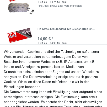
1
Stück
| 14,74 € / Stück
*
inkl. ges. MwSt.
zzgl.
Versandkosten
RK Kette 420 Standard 122 Glieder offen B&B
14,99 € *
1
Stück
| 14,99 € / Stück
*
inkl. ges. MwSt.
zzgl.
Versandkosten
Wir verwenden Cookies und ähnliche Technologien auf unserer
Website und verarbeiten personenbezogene Daten von
Besucher:innen unserer Webseite (z.B. IP-Adresse), um z.B.
Inhalte und Anzeigen zu personalisieren, Medien von
RK Kette 420 Standard 124 Glieder offen B&B
Drittanbietern einzubinden oder Zugriffe auf unsere Website zu
analysieren. Die Datenverarbeitung erfolgt erst durch gesetzte
15,39 € *
Cookies. Wir teilen diese Daten mit Dritten, die wir in den
1
Stück
| 15,39 € / Stück
Einstellungen benennen.
*
inkl. ges. MwSt.
zzgl.
Versandkosten
Die Datenverarbeitung kann mit Einwilligung oder aufgrund eines
berechtigten Interesses erfolgen. Die Zustimmung kann erteilt
oder abgelehnt werden. Es besteht das Recht, nicht einzuwilligen
und die Einwilligung zu einem späteren Zeitpunkt zu ändern oder