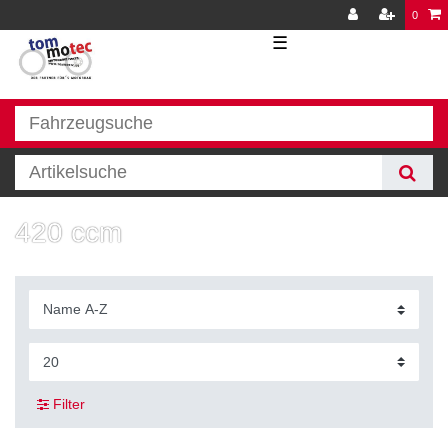
0
☰
420 ccm
Filter