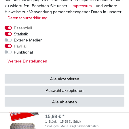
zu widerrufen. Beachten Sie unser
Impressum
und weitere
RK Kette 420 Standard 126 Glieder offen B&B
Hinweise zur Verwendung personenbezogener Daten in unserer
15,50 € *
Daten­schutz­erklärung
.
1
Stück
| 15,50 € / Stück
*
inkl. ges. MwSt.
zzgl.
Versandkosten
Essenziell
Statistik
Externe Medien
PayPal
Funktional
RK Kette 420 Standard 128 Glieder offen B&B
Weitere Einstellungen
15,84 € *
1
Stück
| 15,84 € / Stück
*
inkl. ges. MwSt.
zzgl.
Versandkosten
Alle akzeptieren
Auswahl akzeptieren
Alle ablehnen
RK Kette 420 Standard 130 Glieder offen B&B
15,98 € *
1
Stück
| 15,98 € / Stück
*
inkl. ges. MwSt.
zzgl.
Versandkosten