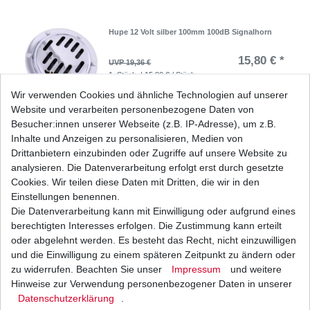
Hupe 12 Volt silber 100mm 100dB Signalhorn
15,80 € *
UVP 19,36 €
1
Stück
| 15,80 € / Stück
*
inkl. ges. MwSt.
zzgl.
Versandkosten
Wir verwenden Cookies und ähnliche Technologien auf unserer
Website und verarbeiten personenbezogene Daten von
Besucher:innen unserer Webseite (z.B. IP-Adresse), um z.B.
Inhalte und Anzeigen zu personalisieren, Medien von
Drittanbietern einzubinden oder Zugriffe auf unsere Website zu
Hupe 12 Volt silber 67mm 100dB Signalhorn
analysieren. Die Datenverarbeitung erfolgt erst durch gesetzte
6,84 € *
Cookies. Wir teilen diese Daten mit Dritten, die wir in den
UVP 8,38 €
1
Stück
| 6,84 € / Stück
Einstellungen benennen.
*
inkl. ges. MwSt.
zzgl.
Versandkosten
Die Datenverarbeitung kann mit Einwilligung oder aufgrund eines
berechtigten Interesses erfolgen. Die Zustimmung kann erteilt
oder abgelehnt werden. Es besteht das Recht, nicht einzuwilligen
und die Einwilligung zu einem späteren Zeitpunkt zu ändern oder
zu widerrufen. Beachten Sie unser
Impressum
und weitere
Hupe 12 Volt silber 72mm 100dB Signalhorn
Hinweise zur Verwendung personenbezogener Daten in unserer
Daten­schutz­erklärung
.
7,31 € *
UVP 9,48 €