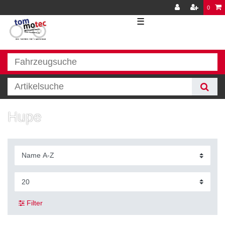
0
☰
Hupe
Filter