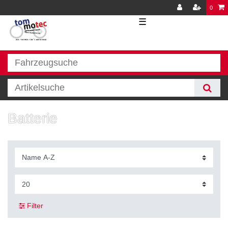
0
☰
Batterie
Filter