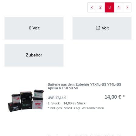
2
3
4
6 Volt
12 Volt
Zubehör
Batterie aus dem Zubehör YTX4L-BS YT4L-BS
Aprilia RX 50 SX 50
14,00 € *
UVP 17,14 €
1
Stück
| 14,00 € / Stück
*
inkl. ges. MwSt.
zzgl.
Versandkosten