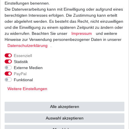
Einstellungen benennen.
Die Datenverarbeitung kann mit Einwilligung oder aufgrund eines
Batterie aus dem Zubehör YTZ7S TTZ7S
Abverkauf
berechtigten Interesses erfolgen. Die Zustimmung kann erteilt
oder abgelehnt werden. Es besteht das Recht, nicht einzuwilligen
30,00 € *
UVP 36,90 €
und die Einwilligung zu einem späteren Zeitpunkt zu ändern oder
1
Stück
| 30,00 € / Stück
zu widerrufen. Beachten Sie unser
Impressum
und weitere
*
inkl. ges. MwSt.
zzgl.
Versandkosten
Hinweise zur Verwendung personenbezogener Daten in unserer
Daten­schutz­erklärung
.
Essenziell
Batterie Kawasaki KLR 250 KL250D KLR 600
Statistik
KL600A 1984-1992 YB4L-A
Externe Medien
21,00 € *
PayPal
UVP 22,96 €
1
Stück
| 21,00 € / Stück
Funktional
*
inkl. ges. MwSt.
zzgl.
Versandkosten
Weitere Einstellungen
Alle akzeptieren
Batterie Ladegerät JMP SKAN 8.0 Battery
Charger
Auswahl akzeptieren
83,44 € *
UVP 109,96 €
1
Stück
| 83,44 € / Stück