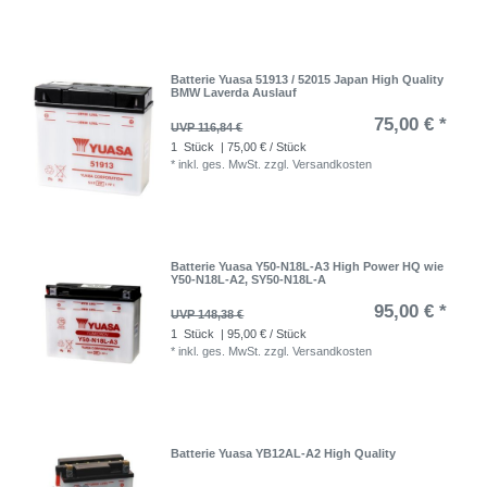
Batterie Yuasa 51913 / 52015 Japan High Quality
BMW Laverda Auslauf
75,00 € *
UVP 116,84 €
1
Stück
| 75,00 € / Stück
*
inkl. ges. MwSt.
zzgl.
Versandkosten
Batterie Yuasa Y50-N18L-A3 High Power HQ wie
Y50-N18L-A2, SY50-N18L-A
95,00 € *
UVP 148,38 €
1
Stück
| 95,00 € / Stück
*
inkl. ges. MwSt.
zzgl.
Versandkosten
Batterie Yuasa YB12AL-A2 High Quality