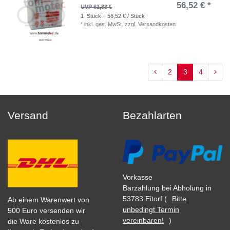
56,52 € *
UVP 61,83 €
1
Stück
| 56,52 € / Stück
*
inkl. ges. MwSt.
zzgl.
Versandkosten
2
3
4
Versand
Bezahlarten
Vorkasse
Barzahlung bei Abholung in
53783 Eitorf (
Bitte
Ab einem Warenwert von
unbedingt Termin
500 Euro versenden wir
vereinbaren!
)
die Ware kostenlos zu