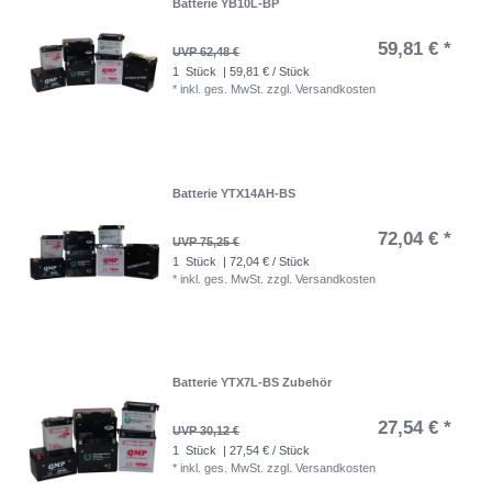
Batterie YB10L-BP
59,81 € *
UVP 62,48 €
1
Stück
| 59,81 € / Stück
*
inkl. ges. MwSt.
zzgl.
Versandkosten
Batterie YTX14AH-BS
72,04 € *
UVP 75,25 €
1
Stück
| 72,04 € / Stück
*
inkl. ges. MwSt.
zzgl.
Versandkosten
Batterie YTX7L-BS Zubehör
27,54 € *
UVP 30,12 €
1
Stück
| 27,54 € / Stück
*
inkl. ges. MwSt.
zzgl.
Versandkosten