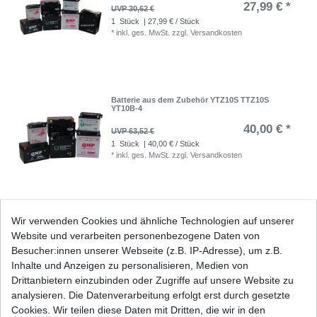
27,99 € *
UVP 30,62 €
1
Stück
| 27,99 € / Stück
*
inkl. ges. MwSt.
zzgl.
Versandkosten
Batterie aus dem Zubehör YTZ10S TTZ10S
YT10B-4
40,00 € *
UVP 63,52 €
1
Stück
| 40,00 € / Stück
*
inkl. ges. MwSt.
zzgl.
Versandkosten
Wir verwenden Cookies und ähnliche Technologien auf unserer
Batterie aus dem Zubehör YTZ12S YTZ 12 S TTZ
12 S TTZ12S
Website und verarbeiten personenbezogene Daten von
Besucher:innen unserer Webseite (z.B. IP-Adresse), um z.B.
43,74 € *
UVP 47,84 €
Inhalte und Anzeigen zu personalisieren, Medien von
1
Stück
| 43,74 € / Stück
*
inkl. ges. MwSt.
zzgl.
Versandkosten
Drittanbietern einzubinden oder Zugriffe auf unsere Website zu
analysieren. Die Datenverarbeitung erfolgt erst durch gesetzte
Cookies. Wir teilen diese Daten mit Dritten, die wir in den