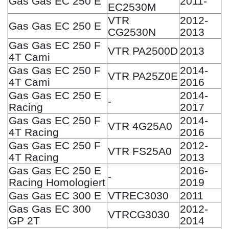
Gas Gas EC 250 E
2011-
EC2530M
VTR
2012-
Gas Gas EC 250 E
CG2530N
2013
Gas Gas EC 250 F
VTR PA2500D
2013
4T Cami
Gas Gas EC 250 F
2014-
VTR PA25Z0E
4T Cami
2016
Gas Gas EC 250 E
2014-
-
Racing
2017
Gas Gas EC 250 F
2014-
VTR 4G25A0
4T Racing
2016
Gas Gas EC 250 F
2012-
VTR FS25A0
4T Racing
2013
Gas Gas EC 250 E
2016-
-
Racing Homologiert
2019
Gas Gas EC 300 E
VTREC3030
2011
Gas Gas EC 300
2012-
VTRCG3030
GP 2T
2014