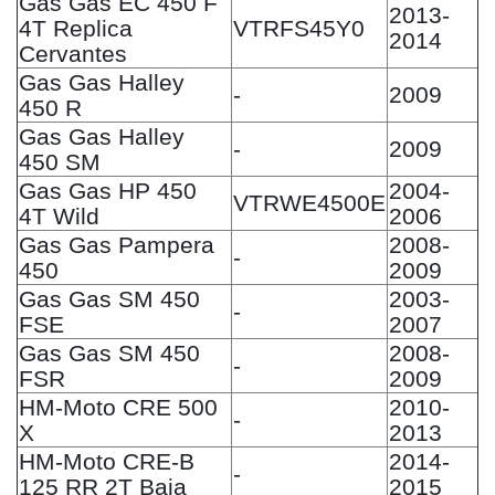
Gas Gas EC 450 F
2013-
4T Replica
VTRFS45Y0
2014
Cervantes
Gas Gas Halley
-
2009
450 R
Gas Gas Halley
-
2009
450 SM
Gas Gas HP 450
2004-
VTRWE4500E
4T Wild
2006
Gas Gas Pampera
2008-
-
450
2009
Gas Gas SM 450
2003-
-
FSE
2007
Gas Gas SM 450
2008-
-
FSR
2009
HM-Moto CRE 500
2010-
-
X
2013
HM-Moto CRE-B
2014-
-
125 RR 2T Baja
2015