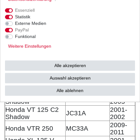
ABS
2016
2013-
Essenziell
Honda SH 125 i DD
JF41A
2016
Statistik
Externe Medien
Honda SH 125 ANC
2014-
JF51A
PayPal
Mode CBS
2016
Funktional
Honda SH 125 ANC
2017-
JF71A
Weitere Einstellungen
Mode CBS
2020
Honda SH 150 A i
2013-
KF13B
ABS
2016
Alle akzeptieren
Honda TRX 450 ER
2006-
Sportrax
TE32U
Auswahl akzeptieren
2009
Elektrostarter
Alle ablehnen
Honda VT 125 C
2001-
JC31A
Shadow
2005
Honda VT 125 C2
2001-
JC31A
Shadow
2002
2009-
Honda VTR 250
MC33A
2011