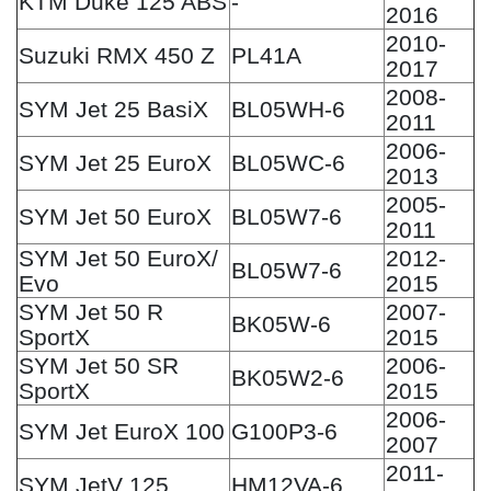
KTM Duke 125 ABS
-
2016
2010-
Suzuki RMX 450 Z
PL41A
2017
2008-
SYM Jet 25 BasiX
BL05WH-6
2011
2006-
SYM Jet 25 EuroX
BL05WC-6
2013
2005-
SYM Jet 50 EuroX
BL05W7-6
2011
SYM Jet 50 EuroX/
2012-
BL05W7-6
Evo
2015
SYM Jet 50 R
2007-
BK05W-6
SportX
2015
SYM Jet 50 SR
2006-
BK05W2-6
SportX
2015
2006-
SYM Jet EuroX 100
G100P3-6
2007
2011-
SYM JetV 125
HM12VA-6