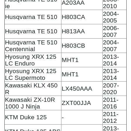
A203AA
ie
2010
2004-
Husqvarna TE 510
H803CA
2005
2006-
Husqvarna TE 510
H813AA
2007
Husqvarna TE 510
2004-
H803CB
Centennial
2007
Hyosung XRX 125
2013-
MHT1
LC Enduro
2014
Hyosung XRX 125
2013-
MHT1
LC Supermoto
2014
Kawasaki KLX 450
2007-
LX450AAA
R
2020
Kawasaki ZX-10R
2011-
ZXT00JJA
1000 J Ninja
2016
2011-
KTM Duke 125
-
2012
2013-