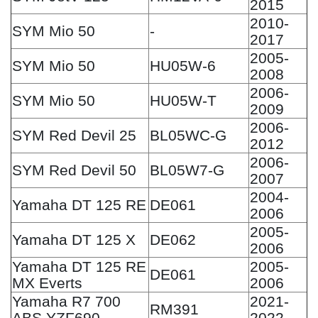
2015
2010-
SYM Mio 50
-
2017
2005-
SYM Mio 50
HU05W-6
2008
2006-
SYM Mio 50
HU05W-T
2009
2006-
SYM Red Devil 25
BL05WC-G
2012
2006-
SYM Red Devil 50
BL05W7-G
2007
2004-
Yamaha DT 125 RE
DE061
2006
2005-
Yamaha DT 125 X
DE062
2006
Yamaha DT 125 RE
2005-
DE061
MX Everts
2006
Yamaha R7 700
2021-
RM391
ABS YZF690
2022