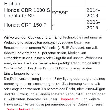
Edition
Honda CBR 1000 S
2014-
SC59E
Fireblade SP
2016
2006-
Honda CRF 150 F
-
2016
2005-
Honda CRF 450 X
PE06A
Wir verwenden Cookies und ähnliche Technologien auf unserer
2018
Website und verarbeiten personenbezogene Daten von
Honda NPS 50
2005-
Besucher:innen unserer Webseite (z.B. IP-Adresse), um z.B.
AF66A
Zoomer
2012
Inhalte und Anzeigen zu personalisieren, Medien von
Honda PCX 125
2010-
Drittanbietern einzubinden oder Zugriffe auf unsere Website zu
JF28A
EX2 WW 125 CBS
2014
analysieren. Die Datenverarbeitung erfolgt erst durch gesetzte
Cookies. Wir teilen diese Daten mit Dritten, die wir in den
Honda PCX 125
JF47A
2013
Einstellungen benennen.
WW 125 CBS
Die Datenverarbeitung kann mit Einwilligung oder aufgrund eines
Honda PCX 150
berechtigten Interesses erfolgen. Die Zustimmung kann erteilt
KF12A
2012
WW 150
oder abgelehnt werden. Es besteht das Recht, nicht einzuwilligen
Honda PCX 150
und die Einwilligung zu einem späteren Zeitpunkt zu ändern oder
KF15A
2013
WW 150
zu widerrufen. Beachten Sie unser
Impressum
und weitere
Hinweise zur Verwendung personenbezogener Daten in unserer
Honda SH 125 AD
2013-
JF41D
Daten­schutz­erklärung
.