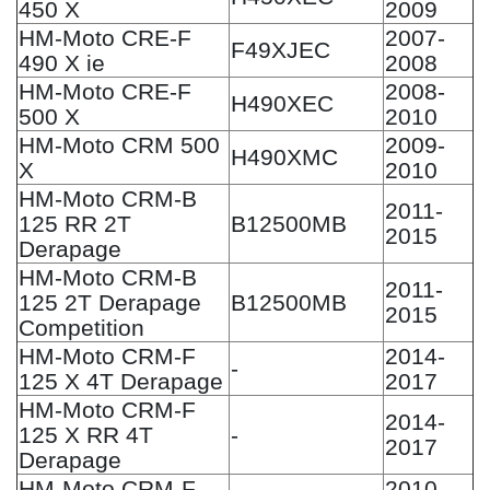
450 X
2009
HM-Moto CRE-F
2007-
F49XJEC
490 X ie
2008
HM-Moto CRE-F
2008-
H490XEC
500 X
2010
HM-Moto CRM 500
2009-
H490XMC
X
2010
HM-Moto CRM-B
2011-
125 RR 2T
B12500MB
2015
Derapage
HM-Moto CRM-B
2011-
125 2T Derapage
B12500MB
2015
Competition
HM-Moto CRM-F
2014-
-
125 X 4T Derapage
2017
HM-Moto CRM-F
2014-
125 X RR 4T
-
2017
Derapage
HM-Moto CRM-F
2010-