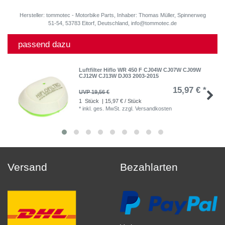
Hersteller: tommotec - Motorbike Parts, Inhaber: Thomas Müller, Spinnerweg
51-54, 53783 Eitorf, Deutschland, info@tommotec.de
passend dazu
Luftfilter Hiflo WR 450 F CJ04W CJ07W CJ09W
CJ12W CJ13W DJ03 2003-2015
15,97 € *
UVP 19,56 €
1
Stück
| 15,97 € / Stück
*
inkl. ges. MwSt.
zzgl.
Versandkosten
Versand
Bezahlarten