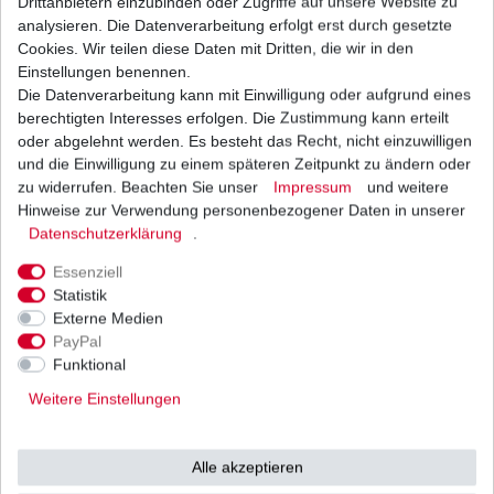
Drittanbietern einzubinden oder Zugriffe auf unsere Website zu
aus
analysieren. Die Datenverarbeitung erfolgt erst durch gesetzte
Cookies. Wir teilen diese Daten mit Dritten, die wir in den
Einstellungen benennen.
japanischer
Die Datenverarbeitung kann mit Einwilligung oder aufgrund eines
berechtigten Interesses erfolgen. Die Zustimmung kann erteilt
oder abgelehnt werden. Es besteht das Recht, nicht einzuwilligen
Originalteile -
und die Einwilligung zu einem späteren Zeitpunkt zu ändern oder
zu widerrufen. Beachten Sie unser
Impressum
und weitere
Herstellung
Hinweise zur Verwendung personenbezogener Daten in unserer
Daten­schutz­erklärung
.
Essenziell
u.a. von
Mitsubishi /
Statistik
Externe Medien
PayPal
Shindengen u.v.w.
Funktional
Weitere Einstellungen
(Vertrieb durch
Tourmax / SUN
Alle akzeptieren
in höchster japanischer Qualit