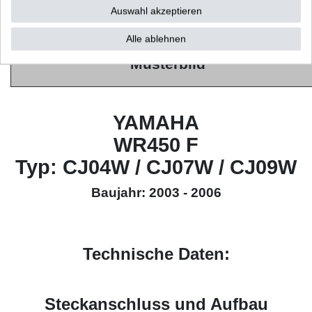
Auswahl akzeptieren
High Quality
(HQ)
Alle ablehnen
Musterbild
YAMAHA
WR450 F
Typ: CJ04W / CJ07W / CJ09W
Baujahr: 2003 - 2006
Technische Daten:
Steckanschluss und Aufbau