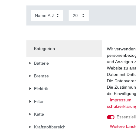
Kategorien
Wir verwenden 
personenbezoge
und Anzeigen z
Batterie
Website zu anal
Daten mit Dritt
Bremse
Die Datenverar
Die Zustimmung
Elektrik
die Einwilligu
Impressum
Filter
schutz­erklärun
Kette
Essenziell
Weitere Einst
Kraftstoffbereich
Regler Li
Husqvarna