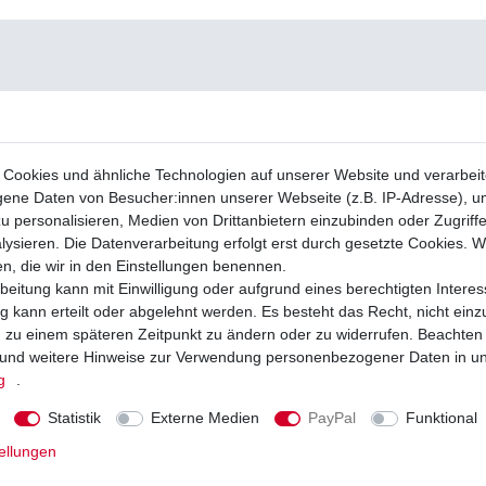
Cookies und ähnliche Technologien auf unserer Website und verarbei
ne Daten von Besucher:innen unserer Webseite (z.B. IP-Adresse), um
u personalisieren, Medien von Drittanbietern einzubinden oder Zugriff
ysieren. Die Datenverarbeitung erfolgt erst durch gesetzte Cookies. Wi
en, die wir in den Einstellungen benennen.
beitung kann mit Einwilligung oder aufgrund eines berechtigten Interes
 kann erteilt oder abgelehnt werden. Es besteht das Recht, nicht einz
ng zu einem späteren Zeitpunkt zu ändern oder zu widerrufen. Beachten
und weitere Hinweise zur Verwendung personenbezogener Daten in u
g
.
Statistik
Externe Medien
PayPal
Funktional
ellungen
chtmaschine Yamaha WR 450, YZF 450 /
Regler Lichtmaschine Yamaha WR 450
 bis 2003
CJ07W CJ09W 2003-2006 HQ