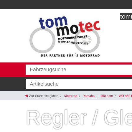
tomm
Zur Startseite gehen
Motorrad
Yamaha
450 ccm
WR 450 
Regler / Gle