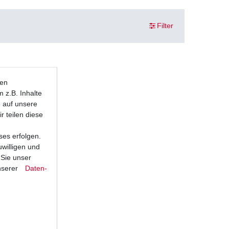
Filter
ten
 z.B. Inhalte
e auf unsere
r teilen diese
ses erfolgen.
uwilligen und
 Sie unser
nserer
Daten­
F CJ04W