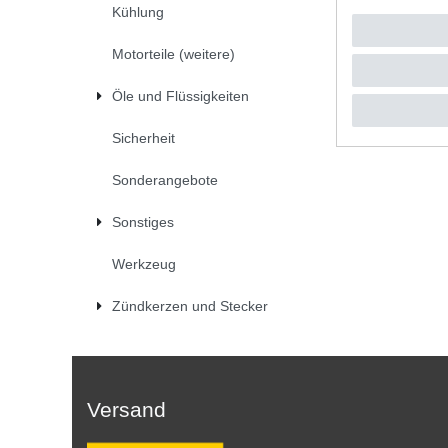
Kühlung
39,99 
1
Stück
|
*
inkl. ges
Motorteile (weitere)
Öle und Flüssigkeiten
Sicherheit
Sonderangebote
Sonstiges
Werkzeug
Zündkerzen und Stecker
Versand