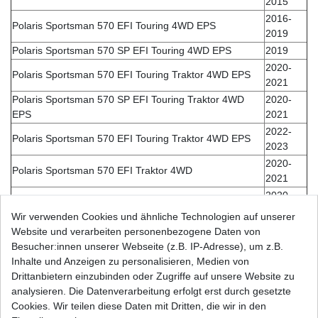
2015
2016-
Polaris Sportsman 570 EFI Touring 4WD EPS
2019
Polaris Sportsman 570 SP EFI Touring 4WD EPS
2019
2020-
Polaris Sportsman 570 EFI Touring Traktor 4WD EPS
2021
Polaris Sportsman 570 SP EFI Touring Traktor 4WD
2020-
EPS
2021
2022-
Polaris Sportsman 570 EFI Touring Traktor 4WD EPS
2023
2020-
Polaris Sportsman 570 EFI Traktor 4WD
2021
2020-
Polaris Sportsman 570 EFI Traktor 4WD EPS
2021
Wir verwenden Cookies und ähnliche Technologien auf unserer
2020-
Website und verarbeiten personenbezogene Daten von
Polaris Sportsman 570 SP EFI Traktor 4WD EPS
2021
Besucher:innen unserer Webseite (z.B. IP-Adresse), um z.B.
2020-
Inhalte und Anzeigen zu personalisieren, Medien von
Polaris Sportsman 570 X2 EFI Traktor 4WD EPS
2021
Drittanbietern einzubinden oder Zugriffe auf unsere Website zu
analysieren. Die Datenverarbeitung erfolgt erst durch gesetzte
2022-
Polaris Sportsman 570 EFI Traktor 4WD EPS
Cookies. Wir teilen diese Daten mit Dritten, die wir in den
2023