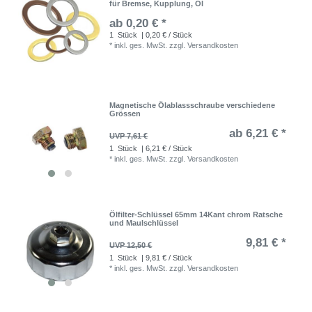
für Bremse, Kupplung, Öl
ab 0,20 € *
1
Stück
| 0,20 € / Stück
*
inkl. ges. MwSt.
zzgl.
Versandkosten
Magnetische Ölablassschraube verschiedene
Grössen
ab 6,21 € *
UVP 7,61 €
1
Stück
| 6,21 € / Stück
*
inkl. ges. MwSt.
zzgl.
Versandkosten
Ölfilter-Schlüssel 65mm 14Kant chrom Ratsche
und Maulschlüssel
9,81 € *
UVP 12,50 €
1
Stück
| 9,81 € / Stück
*
inkl. ges. MwSt.
zzgl.
Versandkosten