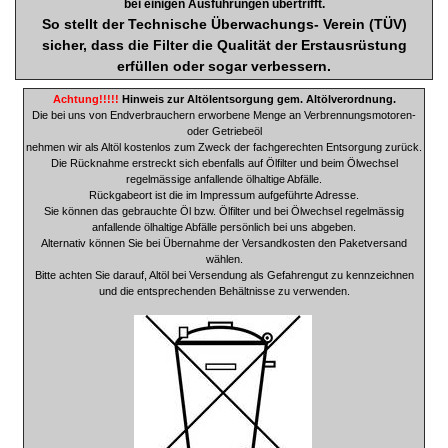
bei einigen Ausführungen übertrifft.
So stellt der Technische Überwachungs- Verein (TÜV)
sicher, dass die Filter die Qualität der Erstausrüstung
e
rfüllen oder sogar verbessern.
Achtung!!!!!
Hinweis zur Altölentsorgung gem. Altölverordnung.
Die bei uns von Endverbrauchern erworbene Menge an Verbrennungsmotoren-
oder Getriebeöl
nehmen wir als Altöl kostenlos zum Zweck der fachgerechten Entsorgung zurück.
Die Rücknahme erstreckt sich ebenfalls auf Ölfilter und beim Ölwechsel
regelmässige anfallende ölhaltige Abfälle.
Rückgabeort ist die im Impressum aufgeführte Adresse.
Sie können das gebrauchte Öl bzw. Ölfilter und bei Ölwechsel regelmässig
anfallende ölhaltige Abfälle persönlich bei uns abgeben.
Alternativ können Sie bei Übernahme der Versandkosten den Paketversand
wählen.
Bitte achten Sie darauf, Altöl bei Versendung als Gefahrengut zu kennzeichnen
und die entsprechenden Behältnisse zu verwenden.