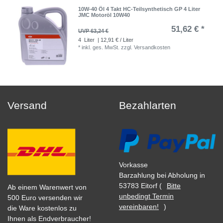
10W-40 Öl 4 Takt HC-Teilsynthetisch GP 4 Liter
JMC Motoröl 10W40
51,62 € *
UVP 63,24 €
4
Liter
| 12,91 € / Liter
*
inkl. ges. MwSt.
zzgl.
Versandkosten
Versand
Bezahlarten
Vorkasse
Barzahlung bei Abholung in
53783 Eitorf (
Bitte
Ab einem Warenwert von
unbedingt Termin
500 Euro versenden wir
vereinbaren!
)
die Ware kostenlos zu
Ihnen als Endverbraucher!