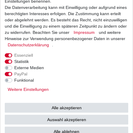
Einstellungen benennen.
Polaris Sportsman 570 EFI Traktor 6WD EPS
2017
Die Datenverarbeitung kann mit Einwilligung oder aufgrund eines
2009-
Polaris Sportsman 850 XP EFI 4WD
berechtigten Interesses erfolgen. Die Zustimmung kann erteilt
2011
oder abgelehnt werden. Es besteht das Recht, nicht einzuwilligen
Polaris Sportsman 850 XP HO EFI 4WD
2012
und die Einwilligung zu einem späteren Zeitpunkt zu ändern oder
2009-
zu widerrufen. Beachten Sie unser
Impressum
und weitere
Polaris Sportsman 850 XP EFI 4WD EPS
2011
Hinweise zur Verwendung personenbezogener Daten in unserer
Polaris Sportsman 850 XP HO EFI 4WD EPS
2012
Daten­schutz­erklärung
.
Polaris Sportsman 850 SP HO EFI 4WD EPS
2015
Essenziell
2012-
Polaris Sportsman 850 XP HO EFI Forest 4WD EPS
Statistik
2014
Externe Medien
2010-
Polaris Sportsman 850 EFI Touring 4WD EPS
PayPal
2012
Funktional
2013-
Polaris Sportsman 850 XP HO EFI Touring 4WD EPS
Weitere Einstellungen
2014
Polaris Sportsman 850 HO EFI Touring 4WD EPS
2015
Polaris Sportsman 1000
2016
Alle akzeptieren
2015-
Polaris Sportsman 1000 XP EPS
2016
Auswahl akzeptieren
Polaris Sportsman 1000 XP EU EPS
2017
Alle ablehnen
Polaris Sportsman 1000 XP Highlifter EPS
2016