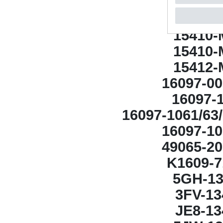
​15410
15410-
​15410
15410-
15412-
16097-00
16097-
16097-1061/63/
16097-10
49065-20
K1609-7
​5GH-1
​3FV-1
​JE8-1