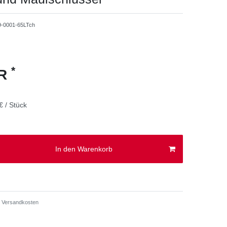
9-0001-65LTch
*
UR
€ / Stück
In den Warenkorb
Versandkosten