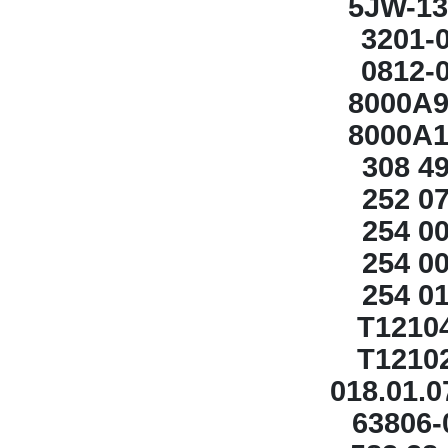
5JW-13
​3201-
0812-
8000A9
​8000A
​308 4
252 0
254 0
254 0
254 0
T1210
T1210
​018.01.
63806-