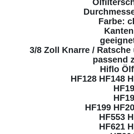
Ölfiltersc
Durchmesse
Farbe: 
Kanten
geeignet
3/8 Zoll Knarre / Ratsch
passend z
Hiflo Ölf
HF128 HF148 H
HF1
​HF1
HF199 HF20
HF553 H
HF621 H