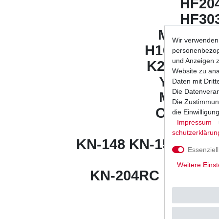
​HF20
HF30
Meiwa Ölf
Wir verwenden 
H1012 / 13 /
personenbezoge
und Anzeigen z
K2010 / 12 
Website zu anal
​Y4007 / 0
Daten mit Dritt
Die Datenverar
Mahle Ölf
Die Zustimmung
OC 575 O
die Einwilligu
Impressum
K&N Ölfi
schutz­erklärun
KN-148 KN-156 KN-1
Essenziell
KN-2
Weitere Einst
KN-204RC KN-303 
für O
15410-