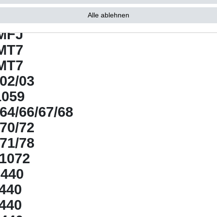
-MM9
MCJ
Alle ablehnen
-MFJ
MT7
MT7
02/03
1059
64/66/67/68
70/72
71/78
1072
3440
3440
3440