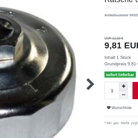
Artikelnummer
9450
UVP 12,50 €
9,81 E
Inhalt
1
Stück
Grundpreis
9,81 
sofort lieferbar
Wunschliste
* inkl. ges. MwSt. zzgl.