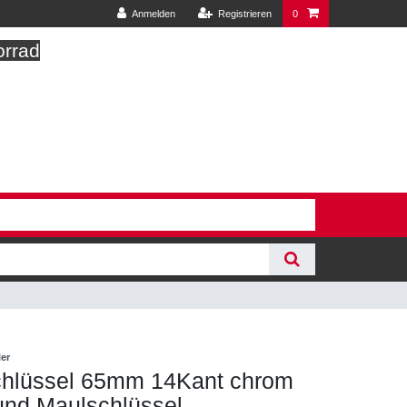
Anmelden
Registrieren
0
orrad
ler
Schlüssel 65mm 14Kant chrom
und Maulschlüssel