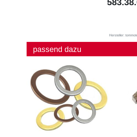
​583.38
Hersteller: tommot
passend dazu