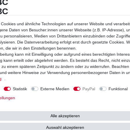
4C
3C
ilter:
Cookies und ähnliche Technologien auf unserer Website und verarbei
 14 / 15
ne Daten von Besucher:innen unserer Webseite (z.B. IP-Adresse), um
u personalisieren, Medien von Drittanbietern einzubinden oder Zugriff
/ 13 /14
ysieren. Die Datenverarbeitung erfolgt erst durch gesetzte Cookies. Wi
8 / 13
en, die wir in den Einstellungen benennen.
beitung kann mit Einwilligung oder aufgrund eines berechtigten Interes
ilter:
 kann erteilt oder abgelehnt werden. Es besteht das Recht, nicht einz
C 224
ng zu einem späteren Zeitpunkt zu ändern oder zu widerrufen. Beachten
und weitere Hinweise zur Verwendung personenbezogener Daten in u
lter:
g
.
77 KN-196 KN-198
Statistik
Externe Medien
PayPal
Funktional
04
ellungen
KN-303C KN621
EM:
Alle akzeptieren
MM5
Auswahl akzeptieren