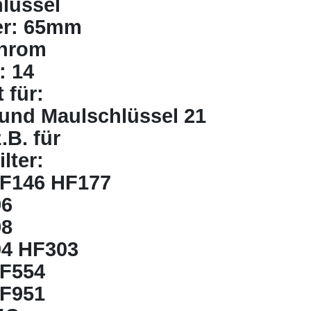
hlüssel
r: 65mm
chrom
: 14
 für:
e und Maulschlüssel 21
.B. für
ilter:
F146 HF177
96
98
4 HF303
F554
F951