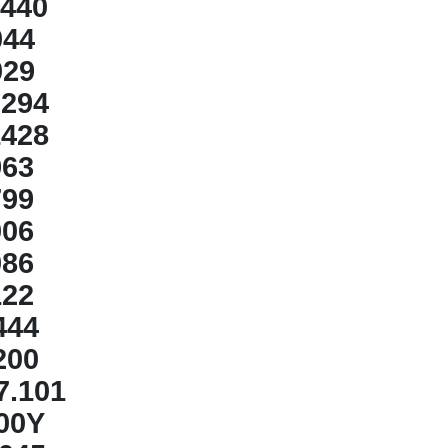
440
044
029
294
1428
963
799
006
086
122
444
200
07.101
00Y