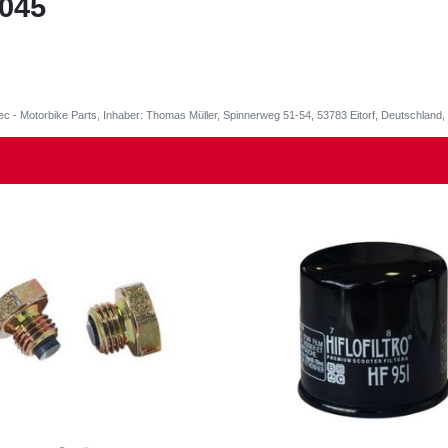
.045
ec - Motorbike Parts, Inhaber: Thomas Müller, Spinnerweg 51-54, 53783 Eitorf, Deutschlan