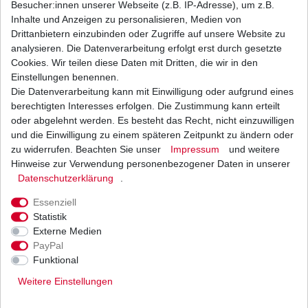
Besucher:innen unserer Webseite (z.B. IP-Adresse), um z.B.
Inhalte und Anzeigen zu personalisieren, Medien von
Abdrückschraube Yamaha u.a. FZR600 FZR1000
Drittanbietern einzubinden oder Zugriffe auf unsere Website zu
XJ550 XJ650 XS400 M16*1,5
analysieren. Die Datenverarbeitung erfolgt erst durch gesetzte
11,50 € *
Cookies. Wir teilen diese Daten mit Dritten, die wir in den
UVP 15,90 €
*
inkl. ges. MwSt.
zzgl.
Versandkosten
Einstellungen benennen.
Die Datenverarbeitung kann mit Einwilligung oder aufgrund eines
berechtigten Interesses erfolgen. Die Zustimmung kann erteilt
oder abgelehnt werden. Es besteht das Recht, nicht einzuwilligen
und die Einwilligung zu einem späteren Zeitpunkt zu ändern oder
zu widerrufen. Beachten Sie unser
Impressum
und weitere
Dichtung Lichtmaschine Yamaha XJ 750 41Y
11M 1982 - 1985
Hinweise zur Verwendung personenbezogener Daten in unserer
Daten­schutz­erklärung
.
5,36 € *
UVP 5,90 €
1
Stück
| 5,36 € / Stück
Essenziell
*
inkl. ges. MwSt.
zzgl.
Versandkosten
Statistik
Externe Medien
PayPal
Funktional
Weitere Einstellungen
Versand
Bezahlarten