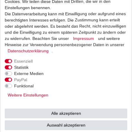
Cookies. Wir teilen diese Daten mit Dritten, die wir in den
Einstellungen benennen.
Die Datenverarbeitung kann mit Einwilligung oder aufgrund eines
Regler Lichtmaschine Yamaha FZ 750 Genesis
1FN 2KK 3KT 2GM 1984-1994
berechtigten Interesses erfolgen. Die Zustimmung kann erteilt
52,80 € *
oder abgelehnt werden. Es besteht das Recht, nicht einzuwilligen
UVP 76,30 €
und die Einwilligung zu einem späteren Zeitpunkt zu ändern oder
1
Stück
| 52,80 € / Stück
*
inkl. ges. MwSt.
zzgl.
Versandkosten
zu widerrufen. Beachten Sie unser
Impressum
und weitere
Hinweise zur Verwendung personenbezogener Daten in unserer
Daten­schutz­erklärung
.
Essenziell
Statistik
Externe Medien
Versand
Bezahlarten
PayPal
Funktional
Weitere Einstellungen
Vorkasse
Alle akzeptieren
Barzahlung bei Abholung in
53783 Eitorf (
Bitte
Ab einem Warenwert von
Auswahl akzeptieren
unbedingt Termin
500 Euro versenden wir