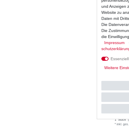
personenbezoge
1
Stück
|
*
inkl. ges
und Anzeigen z
Website zu anal
Daten mit Dritt
Die Datenverar
Die Zustimmung
die Einwilligu
Impressum
schutz­erklärun
Essenziell
Weitere Einst
Marken Ba
UVP 36,7
1
Stück
|
*
inkl. ges