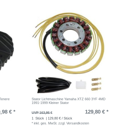
Tenere
Stator Lichtmaschine Yamaha XTZ 660 3YF 4MD
1991-1999 Kleiner Stator
,98 € *
129,80 € *
UVP 163,95 €
1
Stück
| 129,80 € / Stück
*
inkl. ges. MwSt.
zzgl.
Versandkosten