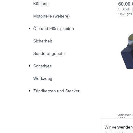
Kühlung
60,00 
1
Stück
|
*
inkl. ges
Motorteile (weitere)
Öle und Flüssigkeiten
Sicherheit
Sonderangebote
Sonstiges
Werkzeug
Zündkerzen und Stecker
Anlasser 
1998
Wir verwenden 
UVP 29,9