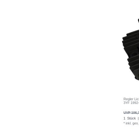
Regler Li
3YF 1992
UVP 106,
1
Stück
|
*
inkl. ges