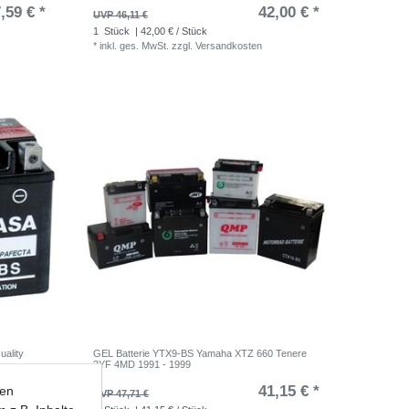
,59 € *
42,00 € *
UVP 46,11 €
1
Stück
| 42,00 € / Stück
*
inkl. ges. MwSt.
zzgl.
Versandkosten
ality
GEL Batterie YTX9-BS Yamaha XTZ 660 Tenere
3YF 4MD 1991 - 1999
,47 € *
41,15 € *
ten
UVP 47,71 €