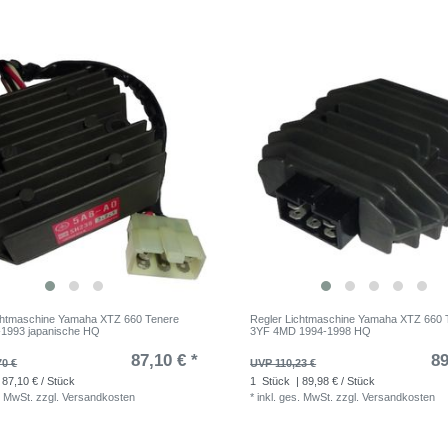
chtmaschine Yamaha XTZ 660 Tenere
Regler Lichtmaschine Yamaha XTZ 660 
-1993 japanische HQ
3YF 4MD 1994-1998 HQ
87,10 € *
89
70 €
UVP 110,23 €
 87,10 € / Stück
1
Stück
| 89,98 € / Stück
. MwSt.
zzgl.
Versandkosten
*
inkl. ges. MwSt.
zzgl.
Versandkosten