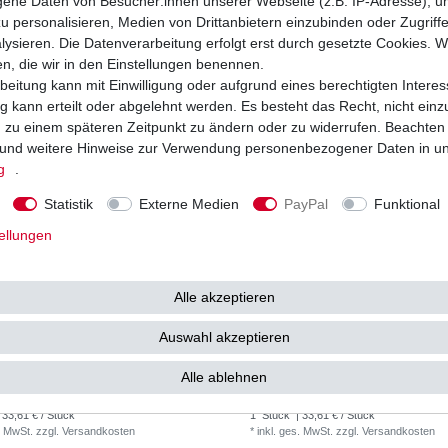
ne Daten von Besucher:innen unserer Webseite (z.B. IP-Adresse), um
 24,51 € / Stück
1
Stück
| 61,47 € / Stück
. MwSt.
zzgl.
Versandkosten
*
inkl. ges. MwSt.
zzgl.
Versandkosten
u personalisieren, Medien von Drittanbietern einzubinden oder Zugriff
ysieren. Die Datenverarbeitung erfolgt erst durch gesetzte Cookies. Wi
en, die wir in den Einstellungen benennen.
beitung kann mit Einwilligung oder aufgrund eines berechtigten Interes
 kann erteilt oder abgelehnt werden. Es besteht das Recht, nicht einz
ng zu einem späteren Zeitpunkt zu ändern oder zu widerrufen. Beachten
und weitere Hinweise zur Verwendung personenbezogener Daten in u
g
.
Statistik
Externe Medien
PayPal
Funktional
ellungen
Alle akzeptieren
Auswahl akzeptieren
tterie YTX9-BS wartungsfrei für Yamaha
Marken Batterie YTX9-BS wartungsfrei
XTZ 660 3YF 4MD 1991-1999
Alle ablehnen
33,61 € *
33
6 €
UVP 36,76 €
 33,61 € / Stück
1
Stück
| 33,61 € / Stück
. MwSt.
zzgl.
Versandkosten
*
inkl. ges. MwSt.
zzgl.
Versandkosten