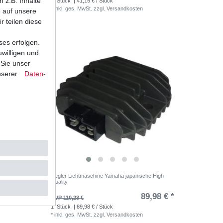
 z.B. Inhalte
1
Stück
| 41,15 € / Stück
*
inkl. ges. MwSt.
zzgl.
Versandkosten
e auf unsere
r teilen diese
ses erfolgen.
uwilligen und
 Sie unser
nserer
Daten­
 Yamaha
Regler Lichtmaschine Yamaha japanische High
Quality
,61 € *
89,98 € *
UVP 110,23 €
1
Stück
| 89,98 € / Stück
*
inkl. ges. MwSt.
zzgl.
Versandkosten