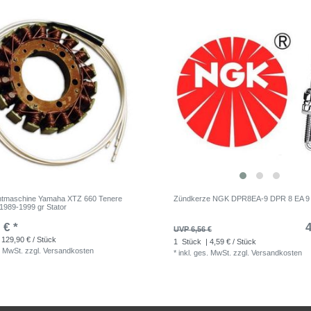
chtmaschine Yamaha XTZ 660 Tenere
Zündkerze NGK DPR8EA-9 DPR 8 EA 9
989-1999 gr Stator
 € *
4
UVP 6,56 €
 129,90 € / Stück
1
Stück
| 4,59 € / Stück
. MwSt.
zzgl.
Versandkosten
*
inkl. ges. MwSt.
zzgl.
Versandkosten