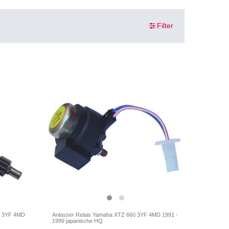
Filter
e 3YF 4MD
Anlasser Relais Yamaha XTZ 660 3YF 4MD 1991 -
1999 japanische HQ