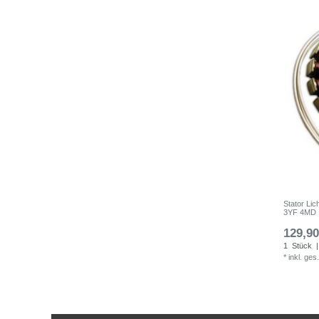
Stator Li
3YF 4MD 1
129,90
1
Stück
|
*
inkl. ges