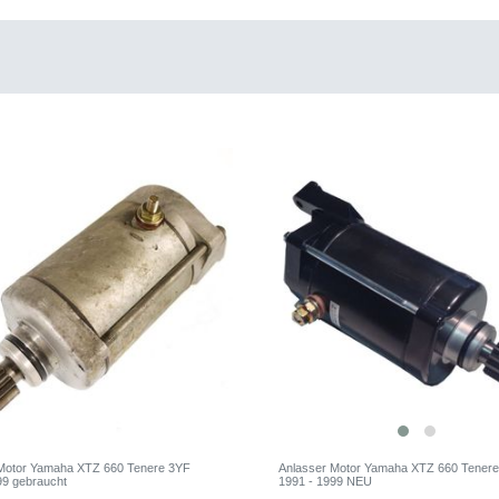
Motor Yamaha XTZ 660 Tenere 3YF
Anlasser Motor Yamaha XTZ 660 Tener
99 gebraucht
1991 - 1999 NEU