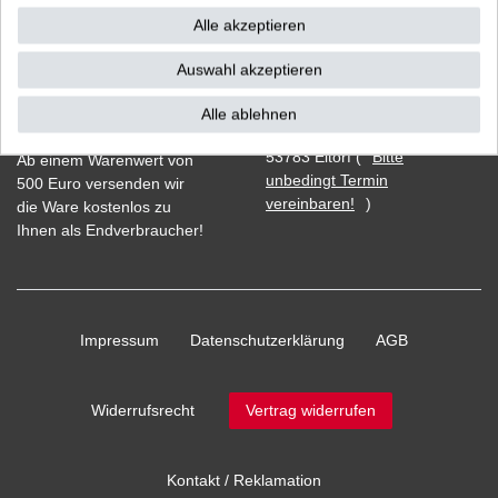
Alle akzeptieren
Auswahl akzeptieren
Vorkasse
Alle ablehnen
Barzahlung bei Abholung in
53783 Eitorf (
Bitte
Ab einem Warenwert von
unbedingt Termin
500 Euro versenden wir
vereinbaren!
)
die Ware kostenlos zu
Ihnen als Endverbraucher!
Impressum
Daten­schutz­erklärung
AGB
Widerrufs­recht
Vertrag widerrufen
Kontakt / Reklamation