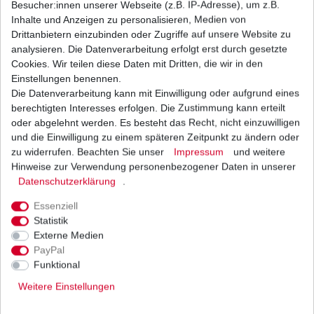
Besucher:innen unserer Webseite (z.B. IP-Adresse), um z.B.
Inhalte und Anzeigen zu personalisieren, Medien von
Anlasser Motor Yamaha XT 660 R / X / Z Tenere
Drittanbietern einzubinden oder Zugriffe auf unsere Website zu
DM01 DM02 2004-2013 NEU
analysieren. Die Datenverarbeitung erfolgt erst durch gesetzte
87,59 € *
Cookies. Wir teilen diese Daten mit Dritten, die wir in den
UVP 107,30 €
1
Stück
| 87,59 € / Stück
Einstellungen benennen.
*
inkl. ges. MwSt.
zzgl.
Versandkosten
Die Datenverarbeitung kann mit Einwilligung oder aufgrund eines
berechtigten Interesses erfolgen. Die Zustimmung kann erteilt
oder abgelehnt werden. Es besteht das Recht, nicht einzuwilligen
und die Einwilligung zu einem späteren Zeitpunkt zu ändern oder
zu widerrufen. Beachten Sie unser
Impressum
und weitere
Anlasser Motor Yamaha XT 660 Tenere DM01
DM02 2004-2013 gebraucht
Hinweise zur Verwendung personenbezogener Daten in unserer
Daten­schutz­erklärung
60,00 € *
.
1
Stück
| 60,00 € / Stück
Essenziell
*
inkl. ges. MwSt.
zzgl.
Versandkosten
Statistik
Externe Medien
PayPal
Funktional
Weitere Einstellungen
Versand
Bezahlarten