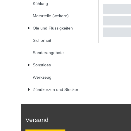
Kühlung
UVP 5,00 
1
Stück
|
*
inkl. ges
Motorteile (weitere)
Öle und Flüssigkeiten
Sicherheit
Sonderangebote
Sonstiges
Werkzeug
Zündkerzen und Stecker
Versand