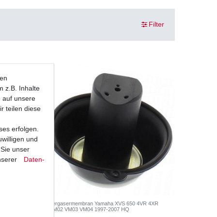
Filter
ten
 z.B. Inhalte
e auf unsere
r teilen diese
ses erfolgen.
uwilligen und
 Sie unser
nserer
Daten­
XVS 650
Vergasermembran Yamaha XVS 650 4VR 4XR
VM02 VM03 VM04 1997-2007 HQ