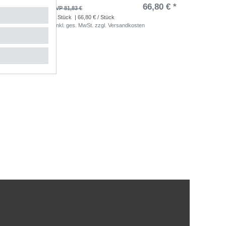
,30 € *
66,80 € *
UVP 81,83 €
1
Stück
| 66,80 € / Stück
*
inkl. ges. MwSt.
zzgl.
Versandkosten