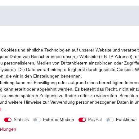
Cookies und ähnliche Technologien auf unserer Website und verarbei
ne Daten von Besucher:innen unserer Webseite (z.B. IP-Adresse), um
u personalisieren, Medien von Drittanbietern einzubinden oder Zugriff
ysieren. Die Datenverarbeitung erfolgt erst durch gesetzte Cookies. Wi
en, die wir in den Einstellungen benennen.
beitung kann mit Einwilligung oder aufgrund eines berechtigten Interes
 kann erteilt oder abgelehnt werden. Es besteht das Recht, nicht einz
ng zu einem späteren Zeitpunkt zu ändern oder zu widerrufen. Beachten
und weitere Hinweise zur Verwendung personenbezogener Daten in u
g
.
Statistik
Externe Medien
PayPal
Funktional
ellungen
er Kraftstofffilter Yamaha 9mm
Benzinpumpen Reparatursatz Yamaha 
4VR 4XR VM02 VM03 1997-2003