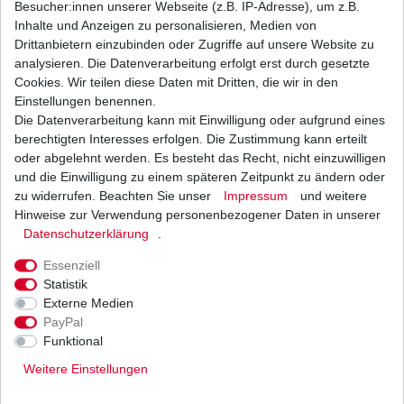
Besucher:innen unserer Webseite (z.B. IP-Adresse), um z.B.
Inhalte und Anzeigen zu personalisieren, Medien von
Bremsbacken EBC Y 515 Y515 Yamaha hinten
Drittanbietern einzubinden oder Zugriffe auf unsere Website zu
analysieren. Die Datenverarbeitung erfolgt erst durch gesetzte
44,48 € *
Cookies. Wir teilen diese Daten mit Dritten, die wir in den
UVP 58,81 €
1
Satz
| 44,48 € / Satz
Einstellungen benennen.
*
inkl. ges. MwSt.
zzgl.
Versandkosten
Die Datenverarbeitung kann mit Einwilligung oder aufgrund eines
berechtigten Interesses erfolgen. Die Zustimmung kann erteilt
oder abgelehnt werden. Es besteht das Recht, nicht einzuwilligen
und die Einwilligung zu einem späteren Zeitpunkt zu ändern oder
zu widerrufen. Beachten Sie unser
Impressum
und weitere
Bremslichtschalter hinten Yamaha XVS 650 Drag
Star 1997 - 2010
Hinweise zur Verwendung personenbezogener Daten in unserer
Daten­schutz­erklärung
.
14,71 € *
UVP 18,01 €
1
Stück
| 14,71 € / Stück
Essenziell
*
inkl. ges. MwSt.
zzgl.
Versandkosten
Statistik
Externe Medien
PayPal
Funktional
Weitere Einstellungen
Versand
Bezahlarten