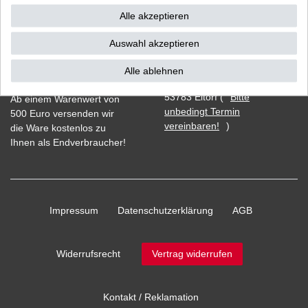
Alle akzeptieren
Auswahl akzeptieren
Vorkasse
Alle ablehnen
Barzahlung bei Abholung in
53783 Eitorf (
Bitte
Ab einem Warenwert von
unbedingt Termin
500 Euro versenden wir
vereinbaren!
)
die Ware kostenlos zu
Ihnen als Endverbraucher!
Impressum
Daten­schutz­erklärung
AGB
Widerrufs­recht
Vertrag widerrufen
Kontakt / Reklamation