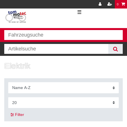
0
☰
Elektrik
Filter