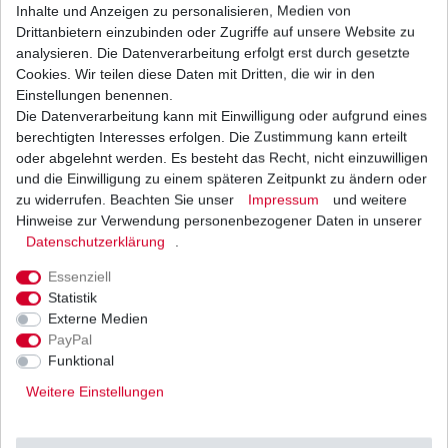
1
Stück
| 83,99 € / Stück
Inhalte und Anzeigen zu personalisieren, Medien von
*
inkl. ges. MwSt.
zzgl.
Versandkosten
Drittanbietern einzubinden oder Zugriffe auf unsere Website zu
analysieren. Die Datenverarbeitung erfolgt erst durch gesetzte
Cookies. Wir teilen diese Daten mit Dritten, die wir in den
Einstellungen benennen.
Die Datenverarbeitung kann mit Einwilligung oder aufgrund eines
Regler Lichtmaschine Yamaha XJ 650 4K0 Turbo
11T 1980-1985 4H7-81960-50
berechtigten Interesses erfolgen. Die Zustimmung kann erteilt
45,00 € *
oder abgelehnt werden. Es besteht das Recht, nicht einzuwilligen
UVP 124,26 €
und die Einwilligung zu einem späteren Zeitpunkt zu ändern oder
1
Stück
| 45,00 € / Stück
*
inkl. ges. MwSt.
zzgl.
Versandkosten
zu widerrufen. Beachten Sie unser
Impressum
und weitere
Hinweise zur Verwendung personenbezogener Daten in unserer
Daten­schutz­erklärung
.
Essenziell
Zündkerze NGK BPR8EIX Iridium
Statistik
Externe Medien
15,45 € *
UVP 22,09 €
PayPal
1
Stück
| 15,45 € / Stück
Funktional
*
inkl. ges. MwSt.
zzgl.
Versandkosten
Weitere Einstellungen