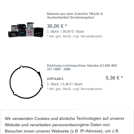
Batterie aus dem Zubehör YB12A-A
Auslaufartikel Sonderangebot
30,00 € *
1
Stück
| 30,00 € / Stück
*
inkl. ges. MwSt.
zzgl.
Versandkosten
Dichtung Lichtmaschine Yamaha XJ 650 4K0
11T 1980 - 1985
5,36 € *
UVP 5,90 €
1
Stück
| 5,36 € / Stück
*
inkl. ges. MwSt.
zzgl.
Versandkosten
Regler Lichtmaschine Yamaha XJ 650 / T 4K0
Wir verwenden Cookies und ähnliche Technologien auf unserer
11T 1980 - 1985
Website und verarbeiten personenbezogene Daten von
83,99 € *
UVP 102,89 €
Besucher:innen unserer Webseite (z.B. IP-Adresse), um z.B.