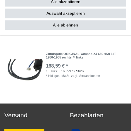
Alle akzeptieren
Zündkerze NGK BPR8ES Yamaha XJ 650 11T XJ
750 41Y XJ 900 31A 4BB 58L
Auswahl akzeptieren
4,53 € *
UVP 6,48 €
1
Stück
| 4,53 € / Stück
Alle ablehnen
*
inkl. ges. MwSt.
zzgl.
Versandkosten
Zündspule ORIGINAL Yamaha XJ 650 4K0 11T
1980-1985 rechts ≙ links
168,59 € *
1
Stück
| 168,59 € / Stück
*
inkl. ges. MwSt.
zzgl.
Versandkosten
Versand
Bezahlarten