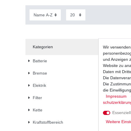
Kategorien
Wir verwenden 
personenbezoge
und Anzeigen z
Batterie
Website zu anal
Daten mit Dritt
Bremse
Die Datenverar
Die Zustimmung
Elektrik
die Einwilligu
Impressum
Filter
schutz­erklärun
Kette
Essenziell
Weitere Einst
Kraftstoffbereich
Regler Li
R6 RJ15 R