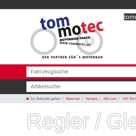
tomm
Zur Startseite gehen
Motorrad
Yamaha
600 ccm
YZF-R6 
Regler / Gle