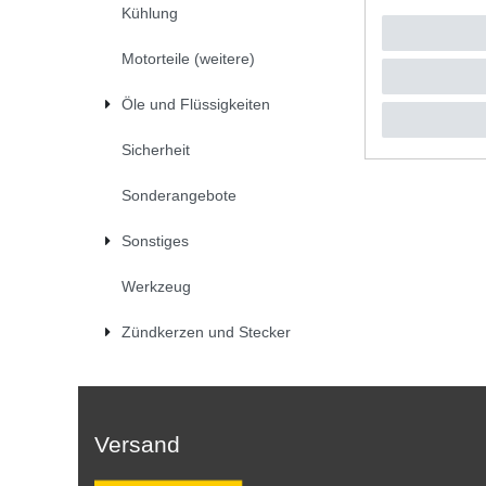
Kühlung
69,90 
1
Stück
|
*
inkl. ges
Motorteile (weitere)
Öle und Flüssigkeiten
Sicherheit
Sonderangebote
Sonstiges
Werkzeug
Zündkerzen und Stecker
Versand