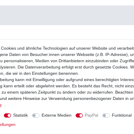
Cookies und ähnliche Technologien auf unserer Website und verarbei
ne Daten von Besucher:innen unserer Webseite (z.B. IP-Adresse), um
u personalisieren, Medien von Drittanbietern einzubinden oder Zugriff
ysieren. Die Datenverarbeitung erfolgt erst durch gesetzte Cookies. Wi
en, die wir in den Einstellungen benennen.
beitung kann mit Einwilligung oder aufgrund eines berechtigten Interes
 kann erteilt oder abgelehnt werden. Es besteht das Recht, nicht einz
ng zu einem späteren Zeitpunkt zu ändern oder zu widerrufen. Beachten
und weitere Hinweise zur Verwendung personenbezogener Daten in u
g
.
Statistik
Externe Medien
PayPal
Funktional
ellungen
chtmaschine Yamaha YZF 600 R6 YZF-
Regler Lichtmaschine Yamaha YZF-R6 
J11 2006 - 2017
2006-2017 japanische HQ