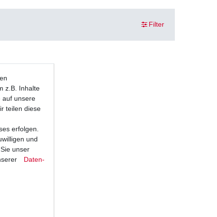
Filter
ten
 z.B. Inhalte
e auf unsere
r teilen diese
ses erfolgen.
uwilligen und
 Sie unser
nserer
Daten­
RJ11 RJ15