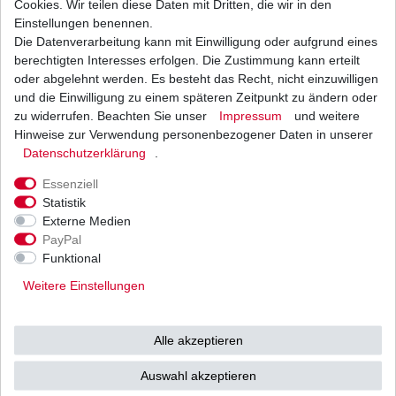
Cookies. Wir teilen diese Daten mit Dritten, die wir in den
Einstellungen benennen.
Die Datenverarbeitung kann mit Einwilligung oder aufgrund eines
Bremsbeläge EBC FA 174 HH FA174HH Sinter
Bremsklötze hinten
berechtigten Interesses erfolgen. Die Zustimmung kann erteilt
31,62 € *
oder abgelehnt werden. Es besteht das Recht, nicht einzuwilligen
UVP 46,20 €
und die Einwilligung zu einem späteren Zeitpunkt zu ändern oder
1
Satz
| 31,62 € / Satz
*
inkl. ges. MwSt.
zzgl.
Versandkosten
zu widerrufen. Beachten Sie unser
Impressum
und weitere
Hinweise zur Verwendung personenbezogener Daten in unserer
Daten­schutz­erklärung
.
Essenziell
Statistik
Externe Medien
Versand
Bezahlarten
PayPal
Funktional
Weitere Einstellungen
Vorkasse
Alle akzeptieren
Barzahlung bei Abholung in
53783 Eitorf (
Bitte
Ab einem Warenwert von
Auswahl akzeptieren
unbedingt Termin
500 Euro versenden wir