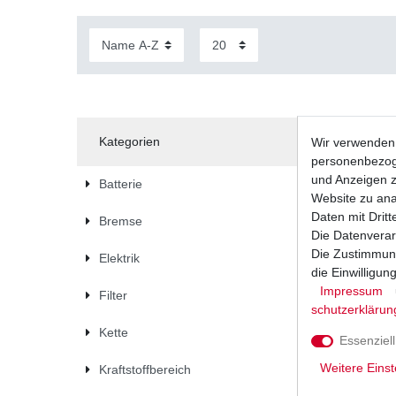
Kategorien
Wir verwenden 
personenbezoge
und Anzeigen z
Batterie
Website zu anal
Daten mit Dritt
Bremse
Die Datenverar
Die Zustimmung
Elektrik
die Einwilligu
Impressum
Filter
schutz­erklärun
Kette
Essenziell
Weitere Einst
Kraftstoffbereich
Dichtung
R6 RJ05 