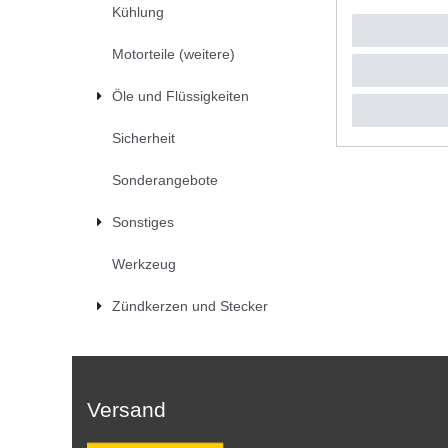
Kühlung
UVP 13,3
1
Stück
|
*
inkl. ges
Motorteile (weitere)
Öle und Flüssigkeiten
Sicherheit
Sonderangebote
Sonstiges
Werkzeug
Zündkerzen und Stecker
Versand