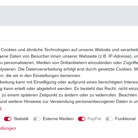
Cookies und ähnliche Technologien auf unserer Website und verarbei
ne Daten von Besucher:innen unserer Webseite (z.B. IP-Adresse), um
u personalisieren, Medien von Drittanbietern einzubinden oder Zugriff
ysieren. Die Datenverarbeitung erfolgt erst durch gesetzte Cookies. Wi
en, die wir in den Einstellungen benennen.
beitung kann mit Einwilligung oder aufgrund eines berechtigten Interes
 kann erteilt oder abgelehnt werden. Es besteht das Recht, nicht einz
ng zu einem späteren Zeitpunkt zu ändern oder zu widerrufen. Beachten
und weitere Hinweise zur Verwendung personenbezogener Daten in u
g
.
Statistik
Externe Medien
PayPal
Funktional
ellungen
 Lichtmaschine Yamaha YZF 600 R6 YZF
Stator Lichtmaschine YZF600 R6 YZFR
RJ09 2003 - 2005
RJ09 2003-2005