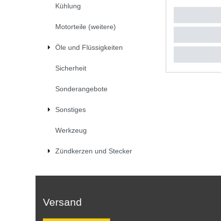
Kühlung
UVP 24,9
1
Stück
|
*
inkl. ges
Motorteile (weitere)
Öle und Flüssigkeiten
Sicherheit
Sonderangebote
Sonstiges
Werkzeug
Zündkerzen und Stecker
Versand