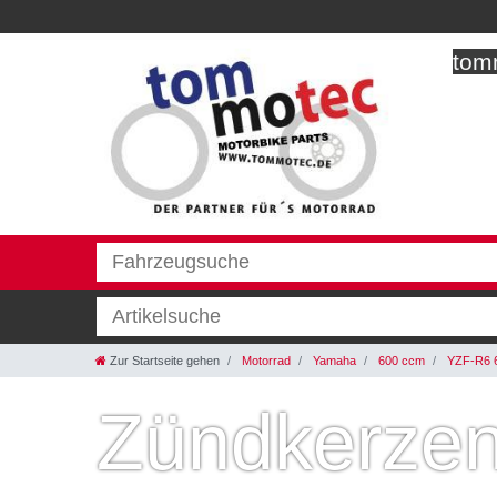
tomm
Zur Startseite gehen
Motorrad
Yamaha
600 ccm
YZF-R6 
Zündkerzen