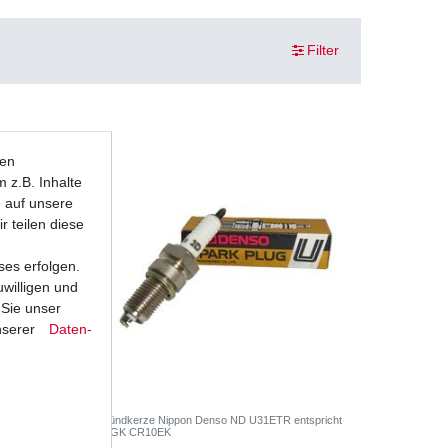
Filter
ten
 z.B. Inhalte
e auf unsere
r teilen diese
ses erfolgen.
uwilligen und
 Sie unser
nserer
Daten­
6 1999-
Zündkerze Nippon Denso ND U31ETR entspricht
NGK CR10EK