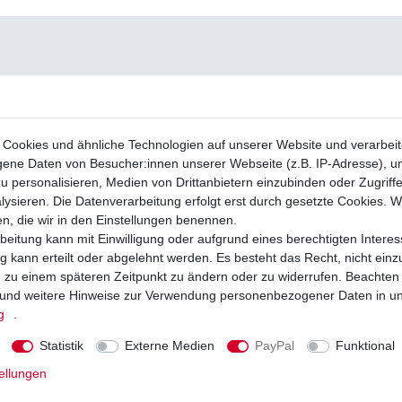
Cookies und ähnliche Technologien auf unserer Website und verarbei
ne Daten von Besucher:innen unserer Webseite (z.B. IP-Adresse), um
u personalisieren, Medien von Drittanbietern einzubinden oder Zugriff
ysieren. Die Datenverarbeitung erfolgt erst durch gesetzte Cookies. Wi
en, die wir in den Einstellungen benennen.
beitung kann mit Einwilligung oder aufgrund eines berechtigten Interes
 kann erteilt oder abgelehnt werden. Es besteht das Recht, nicht einz
ng zu einem späteren Zeitpunkt zu ändern oder zu widerrufen. Beachten
und weitere Hinweise zur Verwendung personenbezogener Daten in u
g
.
Statistik
Externe Medien
PayPal
Funktional
ellungen
e NGK CR10EIX Iridium
Zündkerze NGK CR10EK Yamaha YZF R
2020 Suzuki GSXR 750 GR7AB