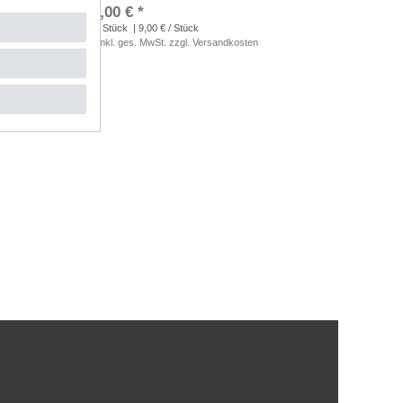
,21 € *
9,00 € *
1
Stück
| 9,00 € / Stück
*
inkl. ges. MwSt.
zzgl.
Versandkosten