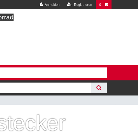
Anmelden
Registrieren
0
orrad
stecker