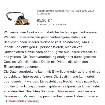
Benzinpumpe Yamaha YZF R6 RJ03 1999-2003
Aftermarket
91,80 € *
1
Stück
| 91,80 € / Stück
*
inkl. ges. MwSt.
zzgl.
Versandkosten
Wir verwenden Cookies und ähnliche Technologien auf unserer
Website und verarbeiten personenbezogene Daten von
Besucher:innen unserer Webseite (z.B. IP-Adresse), um z.B.
Inhalte und Anzeigen zu personalisieren, Medien von
Drittanbietern einzubinden oder Zugriffe auf unsere Website zu
Benzinpumpe Yamaha YZF R6 RJ03 1999-2003
All Balls HQ
analysieren. Die Datenverarbeitung erfolgt erst durch gesetzte
110,99 € *
Cookies. Wir teilen diese Daten mit Dritten, die wir in den
UVP 135,96 €
1
Stück
| 110,99 € / Stück
Einstellungen benennen.
*
inkl. ges. MwSt.
zzgl.
Versandkosten
Die Datenverarbeitung kann mit Einwilligung oder aufgrund eines
berechtigten Interesses erfolgen. Die Zustimmung kann erteilt
oder abgelehnt werden. Es besteht das Recht, nicht einzuwilligen
und die Einwilligung zu einem späteren Zeitpunkt zu ändern oder
zu widerrufen. Beachten Sie unser
Impressum
und weitere
Benzinpumpe Yamaha YZF R6 RJ03 1999-2003
Japan HQ 8mm
Hinweise zur Verwendung personenbezogener Daten in unserer
Daten­schutz­erklärung
.
139,95 € *
UVP 157,00 €