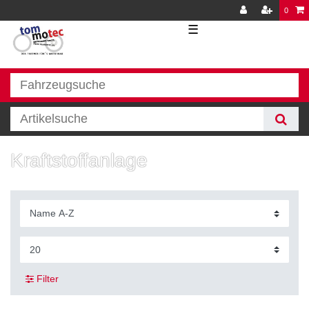
0
☰
Kraftstoffanlage
Filter