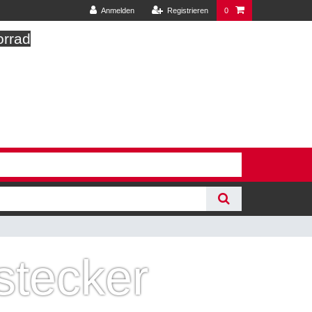
Anmelden
Registrieren
0
orrad
stecker