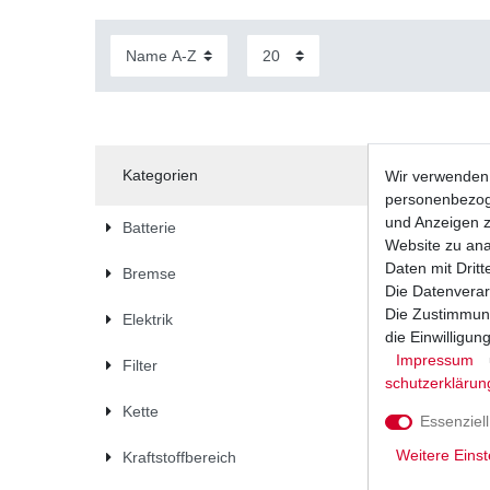
Kategorien
Wir verwenden 
personenbezoge
und Anzeigen z
Batterie
Website zu anal
Daten mit Dritt
Bremse
Die Datenverar
Die Zustimmung
Elektrik
die Einwilligu
Impressum
Filter
schutz­erklärun
Kette
Essenziell
Weitere Einst
Kraftstoffbereich
Zündkerz
6263