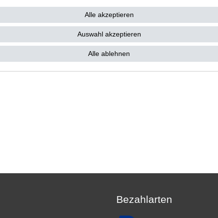
9,31 € *
0 €
Alle akzeptieren
 9,31 € / Stück
. MwSt.
zzgl.
Versandkosten
Auswahl akzeptieren
Alle ablehnen
Bezahlarten