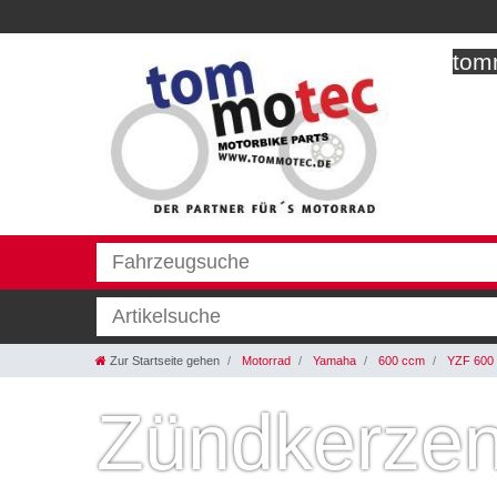
tomm
Zur Startseite gehen
Motorrad
Yamaha
600 ccm
YZF 600 
Zündkerzen