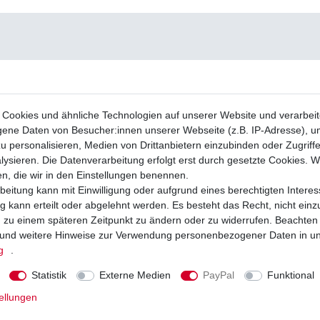
Cookies und ähnliche Technologien auf unserer Website und verarbei
ne Daten von Besucher:innen unserer Webseite (z.B. IP-Adresse), um
u personalisieren, Medien von Drittanbietern einzubinden oder Zugriff
ysieren. Die Datenverarbeitung erfolgt erst durch gesetzte Cookies. Wi
en, die wir in den Einstellungen benennen.
beitung kann mit Einwilligung oder aufgrund eines berechtigten Interes
 kann erteilt oder abgelehnt werden. Es besteht das Recht, nicht einz
ng zu einem späteren Zeitpunkt zu ändern oder zu widerrufen. Beachten
und weitere Hinweise zur Verwendung personenbezogener Daten in u
g
.
Statistik
Externe Medien
PayPal
Funktional
ellungen
e NGK CR9E, CR 9 E, CR9 E, CR 9E,