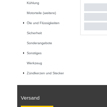
Kühlung
UVP 13,3
1
Stück
|
*
inkl. ges
Motorteile (weitere)
Öle und Flüssigkeiten
Sicherheit
Sonderangebote
Sonstiges
Werkzeug
Zündkerzen und Stecker
Versand