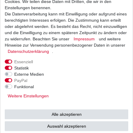
Cookies. Wir teilen diese Daten mit Dritten, die wir in den
Einstellungen benennen.
Die Datenverarbeitung kann mit Einwilligung oder aufgrund eines
Anfahrdämpfer Yamaha XT 600 H E K N Z 1987 -
2003 Antriebsruckdämpfer
berechtigten Interesses erfolgen. Die Zustimmung kann erteilt
25,99 € *
oder abgelehnt werden. Es besteht das Recht, nicht einzuwilligen
UVP 31,84 €
und die Einwilligung zu einem späteren Zeitpunkt zu ändern oder
1
Satz
| 25,99 € / Satz
*
inkl. ges. MwSt.
zzgl.
Versandkosten
zu widerrufen. Beachten Sie unser
Impressum
und weitere
Hinweise zur Verwendung personenbezogener Daten in unserer
Daten­schutz­erklärung
.
Essenziell
Statistik
Externe Medien
Versand
Bezahlarten
PayPal
Funktional
Weitere Einstellungen
Vorkasse
Alle akzeptieren
Barzahlung bei Abholung in
53783 Eitorf (
Bitte
Ab einem Warenwert von
Auswahl akzeptieren
unbedingt Termin
500 Euro versenden wir