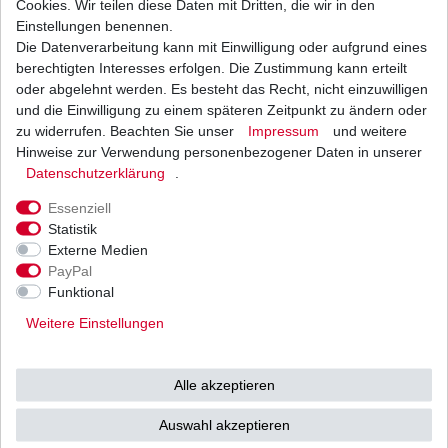
Cookies. Wir teilen diese Daten mit Dritten, die wir in den
Einstellungen benennen.
Die Datenverarbeitung kann mit Einwilligung oder aufgrund eines
Anfahrdämpfer Yamaha XT 600 H E K N Z 1987 -
2003 Antriebsruckdämpfer
berechtigten Interesses erfolgen. Die Zustimmung kann erteilt
25,99 € *
oder abgelehnt werden. Es besteht das Recht, nicht einzuwilligen
UVP 31,84 €
und die Einwilligung zu einem späteren Zeitpunkt zu ändern oder
1
Satz
| 25,99 € / Satz
*
inkl. ges. MwSt.
zzgl.
Versandkosten
zu widerrufen. Beachten Sie unser
Impressum
und weitere
Hinweise zur Verwendung personenbezogener Daten in unserer
Daten­schutz­erklärung
.
Essenziell
Statistik
Externe Medien
Versand
Bezahlarten
PayPal
Funktional
Weitere Einstellungen
Vorkasse
Alle akzeptieren
Barzahlung bei Abholung in
53783 Eitorf (
Bitte
Ab einem Warenwert von
Auswahl akzeptieren
unbedingt Termin
500 Euro versenden wir