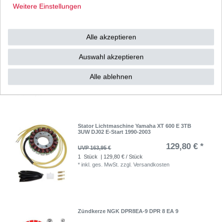
Weitere Einstellungen
Alle akzeptieren
Regler Lichtmaschine Yamaha XT 600 3TB 3UW
3AJ 1VJ DJ02 1986-2003 oK
Auswahl akzeptieren
18,95 € *
1
Stück
| 18,95 € / Stück
Alle ablehnen
*
inkl. ges. MwSt.
zzgl.
Versandkosten
Stator Lichtmaschine Yamaha XT 600 E 3TB
3UW DJ02 E-Start 1990-2003
129,80 € *
UVP 163,95 €
1
Stück
| 129,80 € / Stück
*
inkl. ges. MwSt.
zzgl.
Versandkosten
Zündkerze NGK DPR8EA-9 DPR 8 EA 9