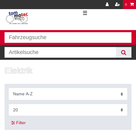
0
☰
Elektrik
Filter