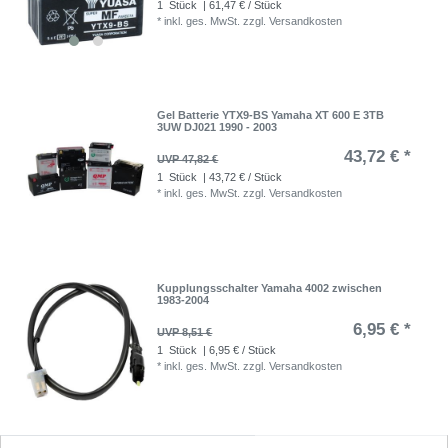
1
Stück
| 61,47 € / Stück
*
inkl. ges. MwSt.
zzgl.
Versandkosten
Gel Batterie YTX9-BS Yamaha XT 600 E 3TB
3UW DJ021 1990 - 2003
43,72 € *
UVP 47,82 €
1
Stück
| 43,72 € / Stück
*
inkl. ges. MwSt.
zzgl.
Versandkosten
Kupplungsschalter Yamaha 4002 zwischen
1983-2004
6,95 € *
UVP 8,51 €
1
Stück
| 6,95 € / Stück
*
inkl. ges. MwSt.
zzgl.
Versandkosten