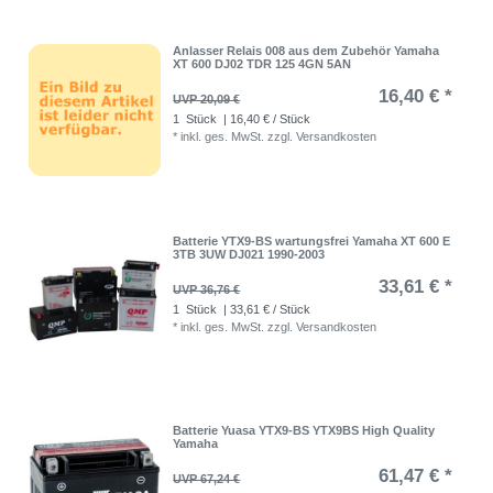
Anlasser Relais 008 aus dem Zubehör Yamaha
XT 600 DJ02 TDR 125 4GN 5AN
16,40 € *
UVP 20,09 €
1
Stück
| 16,40 € / Stück
*
inkl. ges. MwSt.
zzgl.
Versandkosten
Batterie YTX9-BS wartungsfrei Yamaha XT 600 E
3TB 3UW DJ021 1990-2003
33,61 € *
UVP 36,76 €
1
Stück
| 33,61 € / Stück
*
inkl. ges. MwSt.
zzgl.
Versandkosten
Batterie Yuasa YTX9-BS YTX9BS High Quality
Yamaha
61,47 € *
UVP 67,24 €