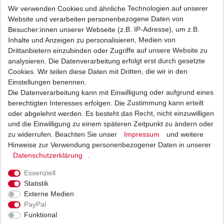
Marken Batterie YTX9-BS wartungsfrei für
Wir verwenden Cookies und ähnliche Technologien auf unserer
Yamaha
Website und verarbeiten personenbezogene Daten von
33,61 € *
UVP 36,76 €
Besucher:innen unserer Webseite (z.B. IP-Adresse), um z.B.
1
Stück
| 33,61 € / Stück
Inhalte und Anzeigen zu personalisieren, Medien von
*
inkl. ges. MwSt.
zzgl.
Versandkosten
Drittanbietern einzubinden oder Zugriffe auf unsere Website zu
analysieren. Die Datenverarbeitung erfolgt erst durch gesetzte
Cookies. Wir teilen diese Daten mit Dritten, die wir in den
Einstellungen benennen.
Die Datenverarbeitung kann mit Einwilligung oder aufgrund eines
Regler Lichtmaschine Yamaha XT 600 3TB 3UW
3AJ 1VJ DJ02 1986-2003 HQ
berechtigten Interesses erfolgen. Die Zustimmung kann erteilt
69,93 € *
oder abgelehnt werden. Es besteht das Recht, nicht einzuwilligen
UVP 85,66 €
und die Einwilligung zu einem späteren Zeitpunkt zu ändern oder
1
Stück
| 69,93 € / Stück
*
inkl. ges. MwSt.
zzgl.
Versandkosten
zu widerrufen. Beachten Sie unser
Impressum
und weitere
Hinweise zur Verwendung personenbezogener Daten in unserer
Daten­schutz­erklärung
.
Essenziell
Regler Lichtmaschine Yamaha XT 600 3TB 3UW
Statistik
3AJ 1VJ DJ02 1986-2003 mK
Externe Medien
23,80 € *
PayPal
1
Stück
| 23,80 € / Stück
Funktional
*
inkl. ges. MwSt.
zzgl.
Versandkosten